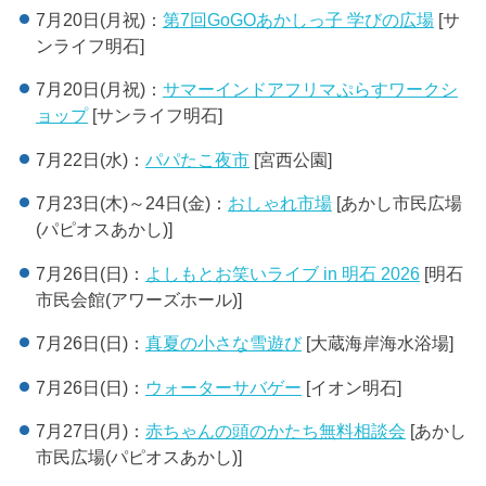
7月20日(月祝)：
第7回GoGOあかしっ子 学びの広場
[サ
ンライフ明石]
7月20日(月祝)：
サマーインドアフリマぷらすワークシ
ョップ
[サンライフ明石]
7月22日(水)：
パパたこ夜市
[宮西公園]
7月23日(木)～24日(金)：
おしゃれ市場
[あかし市民広場
(パピオスあかし)]
7月26日(日)：
よしもとお笑いライブ in 明石 2026
[明石
市民会館(アワーズホール)]
7月26日(日)：
真夏の小さな雪遊び
[大蔵海岸海水浴場]
7月26日(日)：
ウォーターサバゲー
[イオン明石]
7月27日(月)：
赤ちゃんの頭のかたち無料相談会
[あかし
市民広場(パピオスあかし)]