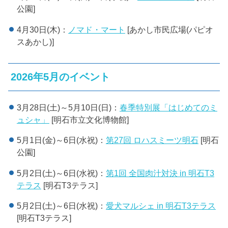
公園]
4月30日(木)：
ノマド・マート
[あかし市民広場(パピオ
スあかし)]
2026年5月のイベント
3月28日(土)～5月10日(日)：
春季特別展「はじめてのミ
ュシャ」
[明石市立文化博物館]
5月1日(金)～6日(水祝)：
第27回 ロハスミーツ明石
[明石
公園]
5月2日(土)～6日(水祝)：
第1回 全国肉汁対決 in 明石T3
テラス
[明石T3テラス]
5月2日(土)～6日(水祝)：
愛犬マルシェ in 明石T3テラス
[明石T3テラス]