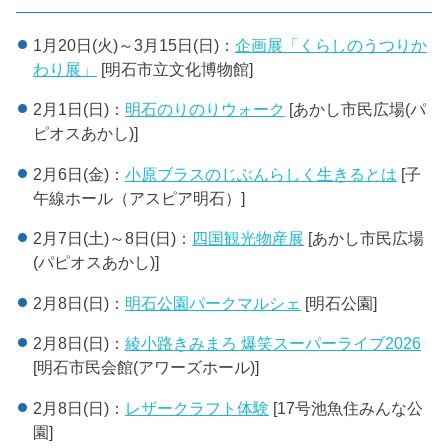
1月20日(火)～3月15日(日)：
企画展「くらしのうつりか
わり展」
[明石市立文化博物館]
2月1日(日)：
明石のりのりウォーク
[あかし市民広場(パ
ピオスあかし)]
2月6日(金)：
小原ブラスのじぶんらしく生きるとは
[子
午線ホール（アスピア明石）]
2月7日(土)～8日(日)：
四国観光物産展
[あかし市民広場
(パピオスあかし)]
2月8日(日)：
明石公園パークマルシェ
[明石公園]
2月8日(日)：
綾小路きみまろ 爆笑スーパーライブ2026
[明石市民会館(アワーズホール)]
2月8日(日)：
レザークラフト体験
[17号池魚住みんな公
園]