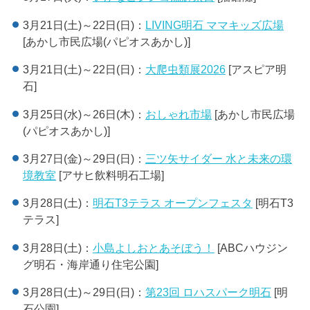
3月21日(土)～22日(日)：
LIVING明石 ママキッズ広場
[あかし市民広場(パピオスあかし)]
3月21日(土)～22日(日)：
大爬虫類展2026
[アスピア明
石]
3月25日(水)～26日(木)：
おしゃれ市場
[あかし市民広場
(パピオスあかし)]
3月27日(金)～29日(日)：
三ツ矢サイダー 水と未来の環
境教室
[アサヒ飲料明石工場]
3月28日(土)：
明石T3テラス オープンフェスタ
[明石T3
テラス]
3月28日(土)：
小島よしおとあそぼう！
[ABCハウジン
グ明石・海岸通り住宅公園]
3月28日(土)～29日(日)：
第23回 ロハスパーク明石
[明
石公園]