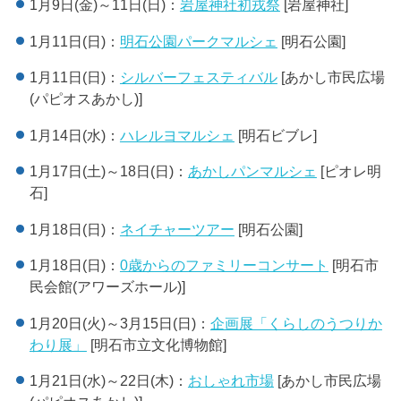
1月9日(金)～11日(日)：
岩屋神社初戎祭
[岩屋神社]
1月11日(日)：
明石公園パークマルシェ
[明石公園]
1月11日(日)：
シルバーフェスティバル
[あかし市民広場
(パピオスあかし)]
1月14日(水)：
ハレルヨマルシェ
[明石ビブレ]
1月17日(土)～18日(日)：
あかしパンマルシェ
[ピオレ明
石]
1月18日(日)：
ネイチャーツアー
[明石公園]
1月18日(日)：
0歳からのファミリーコンサート
[明石市
民会館(アワーズホール)]
1月20日(火)～3月15日(日)：
企画展「くらしのうつりか
わり展」
[明石市立文化博物館]
1月21日(水)～22日(木)：
おしゃれ市場
[あかし市民広場