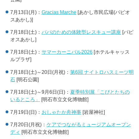
7月13日(月)：
Gracias Marche
[あかし市民広場(パピオ
スあかし)]
7月18日(土)：
パパのための体験型レスキュー講座
[パピ
オスあかし]
7月18日(土)：
サマーカーニバル2026
[ホテルキャッス
ルプラザ]
7月18日(土)～20日(月祝)：
第6回 ナイトロハスミーツ明
石
[明石公園]
7月18日(土)～9月6日(日)：
夏季特別展「こびとたちの
いるところ」
[明石市立文化博物館]
7月19日(日)：
おしゃたか舟神事
[岩屋神社]
7月20日(月祝)：
ケアでつながるミュージアムオープン
ディ
[明石市立文化博物館]