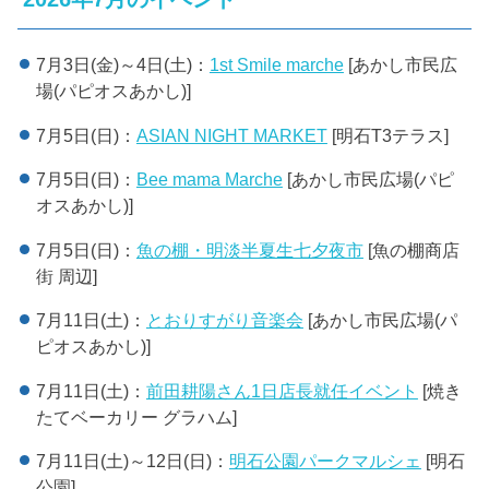
7月3日(金)～4日(土)：
1st Smile marche
[あかし市民広
場(パピオスあかし)]
7月5日(日)：
ASIAN NIGHT MARKET
[明石T3テラス]
7月5日(日)：
Bee mama Marche
[あかし市民広場(パピ
オスあかし)]
7月5日(日)：
魚の棚・明淡半夏生七夕夜市
[魚の棚商店
街 周辺]
7月11日(土)：
とおりすがり音楽会
[あかし市民広場(パ
ピオスあかし)]
7月11日(土)：
前田耕陽さん1日店長就任イベント
[焼き
たてベーカリー グラハム]
7月11日(土)～12日(日)：
明石公園パークマルシェ
[明石
公園]