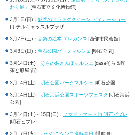
わり展」
[明石市立文化博物館]
3月1日(日)：
魅惑のドラァグクイーン ディナーショー
[ホテルキャッスルプラザ]
3月7日(土)：
音楽の絵本 エレガンス
[西部市民会館]
3月8日(日)：
明石公園パークマルシェ
[明石公園]
3月14日(土)：
そらのおさんぽマルシェ
[casaそら＆喫
茶と服屋 宙]
3月14日(土)：
明石公園パークマルシェ
[明石公園]
3月14日(土)：
明石海浜公園スポーツフェスタ
[明石海浜
公園]
3月14日(土)～15日(日)：
ノマド・マート in 明石ビブレ
[明石ビブレ]
3月17日(火)：
いかなごシンコ漁解禁日
[播磨灘]