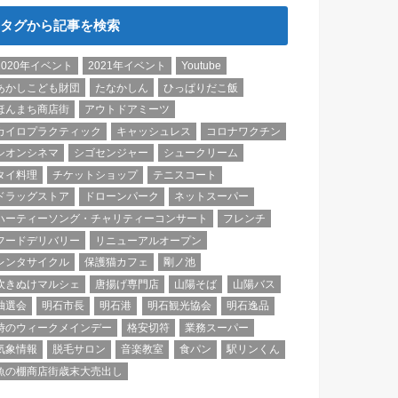
タグから記事を検索
2020年イベント
2021年イベント
Youtube
あかしこども財団
たなかしん
ひっぱりだこ飯
ほんまち商店街
アウトドアミーツ
カイロプラクティック
キャッシュレス
コロナワクチン
シオンシネマ
シゴセンジャー
シュークリーム
タイ料理
チケットショップ
テニスコート
ドラッグストア
ドローンパーク
ネットスーパー
ハーティーソング・チャリティーコンサート
フレンチ
フードデリバリー
リニューアルオープン
レンタサイクル
保護猫カフェ
剛ノ池
吹きぬけマルシェ
唐揚げ専門店
山陽そば
山陽バス
抽選会
明石市長
明石港
明石観光協会
明石逸品
時のウィークメインデー
格安切符
業務スーパー
気象情報
脱毛サロン
音楽教室
食パン
駅リンくん
魚の棚商店街歳末大売出し