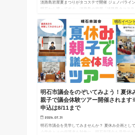
淡路島岩屋夏まつりがタコステで開催 ジェノバライ
明石から渡ってすぐ、淡路島の岩屋「淡路島タコステ
（旧タコフェリー岩屋港跡地）で、2026年8月22日
明石イベン
（土）・23日（日）の2日間「第5回 淡路島岩屋夏ま
り」が開催さ…
明石市議会をのぞいてみよう！夏休
親子で議会体験ツアー開催されます
申込は8/11まで
2026.07.31
明石市議会を見学してみませんか？ 夏休み企画とし
小学生とその保護者を対象に、明石市議会を見学でき