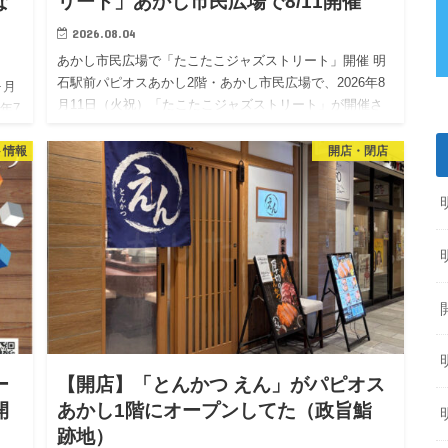
な
リート」あかし市民広場で8/11開催
2026.08.04
あかし市民広場で「たこたこジャズストリート」開催 明
石駅前パピオスあかし2階・あかし市民広場で、2026年8
ヶ月
月11日（火祝）「たこたこジャズストリート」が開催さ
年7
れます。 「たこたこジャズストリート」は、11月8日
回の
（日）に…
ト情報
開店・閉店
を
ー
【開店】「とんかつ えん」がパピオス
開
あかし1階にオープンしてた（政旨鮨
跡地）