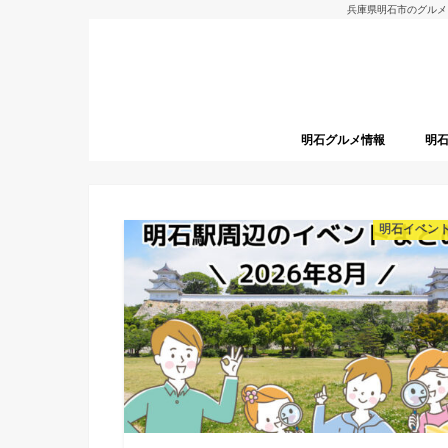
兵庫県明石市のグルメ
明石グルメ情報
明
明石グルメレポート
明石焼
開店
明石イベン