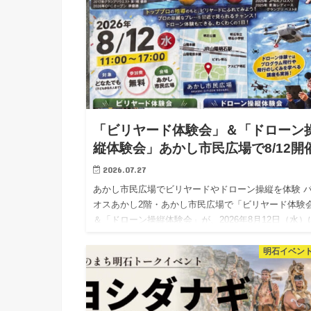
「ビリヤード体験会」＆「ドローン
縦体験会」あかし市民広場で8/12開
2026.07.27
あかし市民広場でビリヤードやドローン操縦を体験 
オスあかし2階・あかし市民広場で「ビリヤード体験
＆「ドローン操縦体験会」が、2026年8月12日（水）
催されます。 主催は、プロビリヤード団体である日
ロポケ…
明石イベン