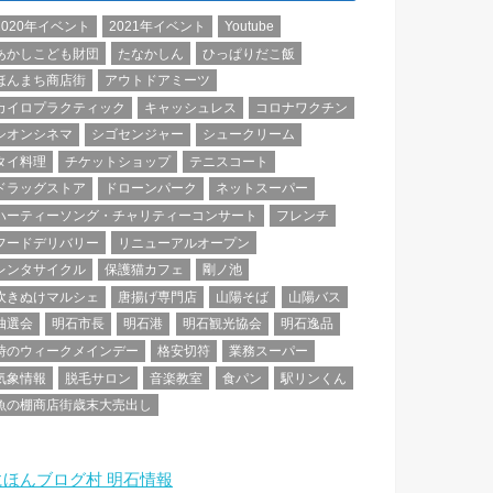
2020年イベント
2021年イベント
Youtube
あかしこども財団
たなかしん
ひっぱりだこ飯
ほんまち商店街
アウトドアミーツ
カイロプラクティック
キャッシュレス
コロナワクチン
シオンシネマ
シゴセンジャー
シュークリーム
タイ料理
チケットショップ
テニスコート
ドラッグストア
ドローンパーク
ネットスーパー
ハーティーソング・チャリティーコンサート
フレンチ
フードデリバリー
リニューアルオープン
レンタサイクル
保護猫カフェ
剛ノ池
吹きぬけマルシェ
唐揚げ専門店
山陽そば
山陽バス
抽選会
明石市長
明石港
明石観光協会
明石逸品
時のウィークメインデー
格安切符
業務スーパー
気象情報
脱毛サロン
音楽教室
食パン
駅リンくん
魚の棚商店街歳末大売出し
にほんブログ村 明石情報