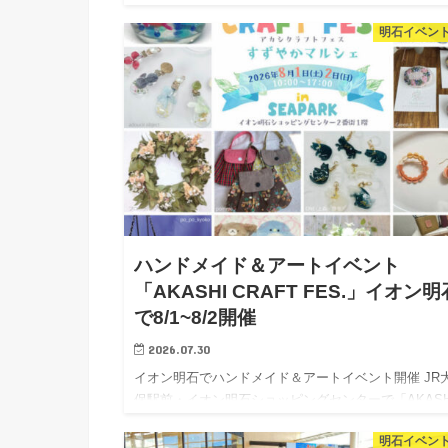
「夏休み親子で議会体験ツアー」が開催されます。 
明石イベン
は、模擬本会議のシナリオ体験や議会棟内の施設を見
するツアー、クイ…
ハンドメイド＆アートイベント
「AKASHI CRAFT FES.」イオン明
で8/1~8/2開催
2026.07.30
イオン明石でハンドメイド＆アートイベント開催 JR
保駅前・イオン明石ショッピングセンターで「AKASH
CRAFT FES.（アカシクラフトフェス）Vol.4 すずや
明石イベン
ルシェ」が2026年8月1日（土）～2日（日…