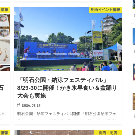
当日
（土）の2日間、ハワイアンフェスティバル「AWAHAWA
ト情報
明石イベント情報
学
in あかし市民広場」が開催されます。 「AWAHAW…
「明石公園・納涼フェスティバル」
石
8/29-30に開催！かき氷早食い＆盆踊り
大会も実施
2026.07.29
大久
明石公園・納涼フェスティバル開催 「明石公園納涼フェ
I
スティバル」が、2026年8月29日（土）30日（日）の2日
かマ
間、明石公園にて開催されます。 納涼フェスティバル
ト情報
開店・閉店
は、夏休みの最後を飾る明石公園の恒例お祭りイベン