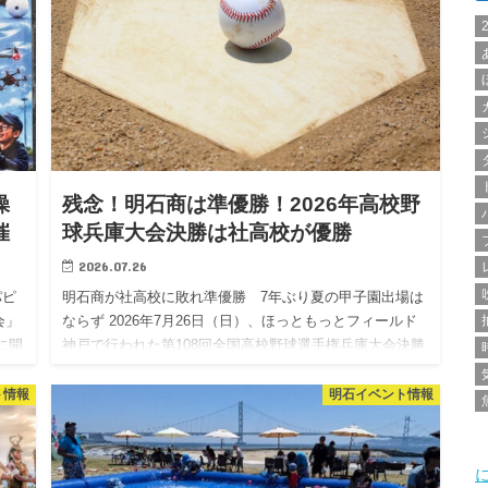
操
残念！明石商は準優勝！2026年高校野
催
球兵庫大会決勝は社高校が優勝
2026.07.26
パピ
明石商が社高校に敗れ準優勝 7年ぶり夏の甲子園出場は
会」
ならず 2026年7月26日（日）、ほっともっとフィールド
に開
神戸で行われた第108回全国高校野球選手権兵庫大会決勝
本プ
で、明石商業高校と社高校が対戦しました。 明石商は2対
3…
ト情報
明石イベント情報