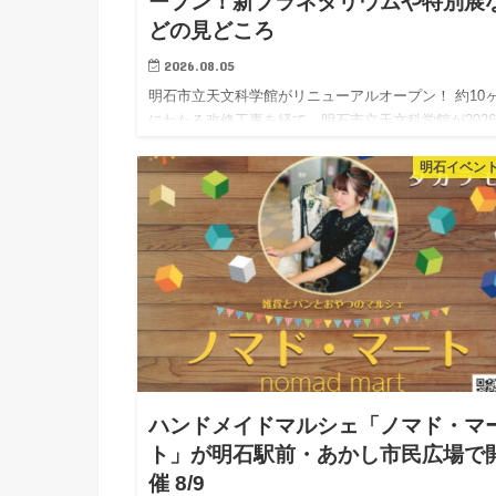
ープン！新プラネタリウムや特別展
どの見どころ
2026.08.05
明石市立天文科学館がリニューアルオープン！ 約10
にわたる改修工事を経て、明石市立天文科学館が2026
月30日（木）にリニューアルオープンしました。 今
明石イベン
リニューアルでは、現役最古のプラネタリウム投影機
生かし…
ハンドメイドマルシェ「ノマド・マ
ト」が明石駅前・あかし市民広場で
催 8/9