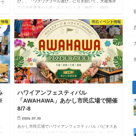
び」、「ワクワクプール遊び」に引き続いて、大蔵海岸
ンで
での今年最後のお楽しみイベントは「納涼ミニ縁日」。
」
大蔵海岸の芝生広場で「納涼ミニ縁日」が、2026年8月15
日（土）に…
ト情報
明石イベント情報
つ
み
ハワイアンフェスティバル
※
「AWAHAWA」あかし市民広場で開催
8/7-8
2026.07.30
て、
あかし市民広場でハワイアンフェスティバル パピオスあ
る
かし2階のあかし市民広場で、2026年8月7日（金）8日