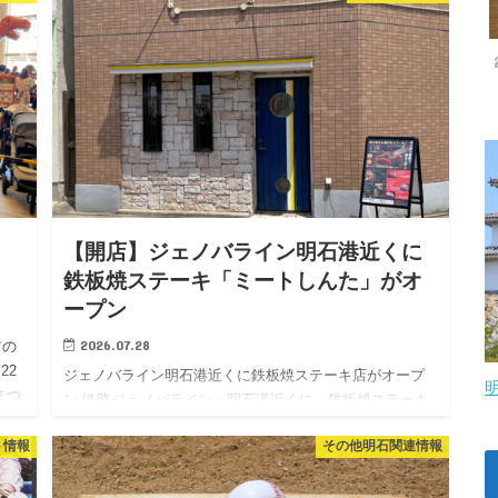
ト。 西芝…
【開店】ジェノバライン明石港近くに
鉄板焼ステーキ「ミートしんた」がオ
ープン
2026.07.28
前の
22
ジェノバライン明石港近くに鉄板焼ステーキ店がオープ
まつ
ン 淡路ジェノバライン・明石港近くに、鉄板焼ステーキ
り
「ミートしんた」がオープンしています。 店頭に出てい
ト情報
その他明石関連情報
るランチメニューの看板によると、黒毛和牛のステーキ
がライス・サラダ…