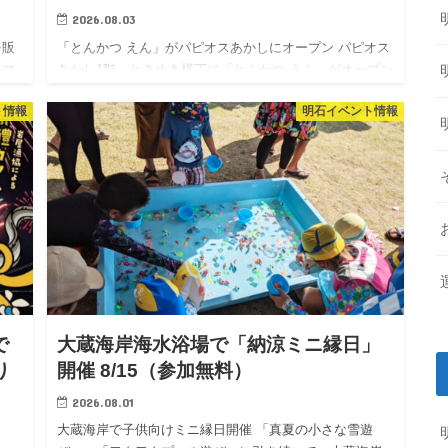
2026.08.03
を販
「とんかつ えん」がパピオスあかしにオープン パピオス
・マ
あかし1階・ときめき横丁に「とんかつ えん」がオープン
のあ
しています。 2026年8月1日（土）にプレオープンしてお
ト情報
明石イベント情報
プ…
り、グランドオープンは8月8日（土）の予定です。 店
頭…
で
大蔵海岸海水浴場で「納涼ミニ縁日」
り
開催 8/15（参加無料）
2026.08.01
大蔵海岸で子供向けミニ縁日開催 「真夏の小さな雪遊