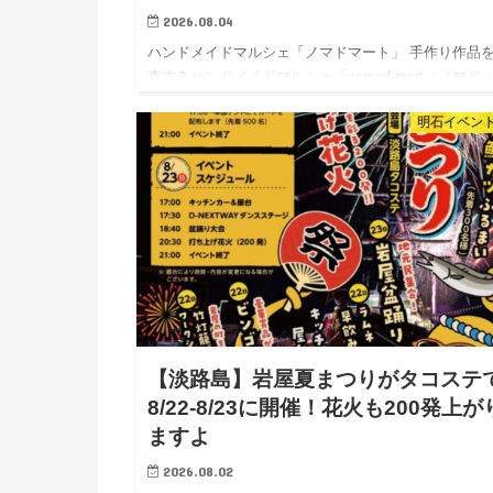
2026.08.04
ハンドメイドマルシェ「ノマドマート」 手作り作品
売するハンドメイドマルシェ「nomad mart（ノマド
ート）」が2026年8月9日（日）にパピオスあかし2階
明石イベン
かし市民広場で開催されます。 ノマド・マートは、
【淡路島】岩屋夏まつりがタコステ
8/22-8/23に開催！花火も200発上が
ますよ
2026.08.02