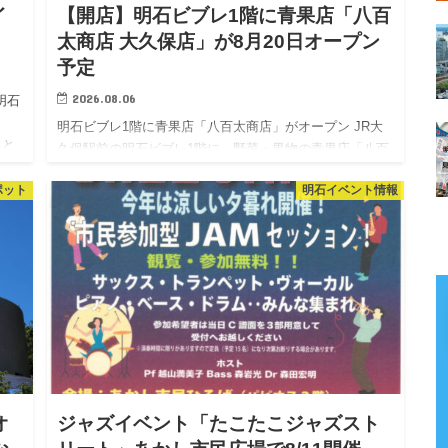
イ
【開店】明石ビブレ1階に青果店「八百
太商店 大久保店」が8月20日オープン
予定
2026.08.06
明石
明石ビブレ1階に青果店「八百太商店」がオープン JR大
たと
久保駅前の明石ビブレ1階に、野菜・果物の青果店「八百
こび
太商店 大久保店」がオープンするようです。 明石ビブレ
ポット
明石イベント情報
の公式サイトで告知されており、2026年8月20日（木）に
オ…
オ
ジャズイベント「たこたこジャズスト