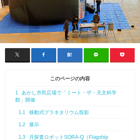
このページの内容
1
あかし市民広場で「ミート・ザ・天文科学
館」開催
1.1
移動式プラネタリウム投影
1.2
展示
1.3
月探査ロボットSORA-Q（Flagship