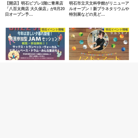
【開店】明石ビブレ1階に青果店
明石市立天文科学館がリニューア
「八百太商店 大久保店」が8月20
ルオープン！新プラネタリウムや
日オープン予…
特別展などの見ど…
明石イベント情報
明石イベント情報
2026.8.4
2026.8.4
ジャズイベント「たこたこジャズ
ハンドメイドマルシェ「ノマド・
ストリート」あかし市民広場で
マート」が明石駅前・あかし市民
8/11開催
広場で開催 8/…
カテゴリー
明石の観光スポット