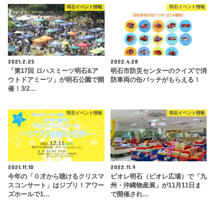
明石イベント情報
明石イベント情報
2021.2.25
2022.4.28
「第17回 ロハスミーツ明石&ア
明石市防災センターのクイズで消
ウトドアミーツ」が明石公園で開
防車両の缶バッチがもらえる！
催！3/2…
明石イベント情報
明石イベント情報
2021.11.10
2022.11.9
今年の「０才から聴けるクリスマ
ピオレ明石（ピオレ広場）で「九
スコンサート」はジブリ！アワー
州・沖縄物産展」が11月11日ま
ズホールで1…
で開催され…