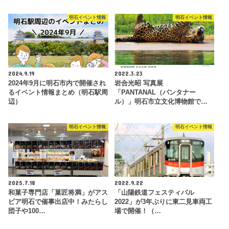
明石イベント情報
明石イベント情報
2024.9.19
2022.3.23
2024年9月に明石市内で開催され
岩合光昭 写真展
るイベント情報まとめ（明石駅周
「PANTANAL（パンタナー
辺）
ル）」明石市立文化博物館で…
明石イベント情報
明石イベント情報
2025.7.18
2022.9.22
和菓子専門店「菓匠将満」がアス
「山陽鉄道フェスティバル
ピア明石で催事出店中！みたらし
2022」が3年ぶりに東二見車両工
団子や100…
場で開催！（…