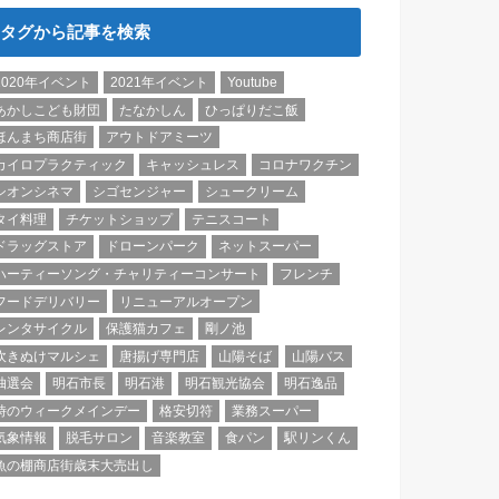
タグから記事を検索
2020年イベント
2021年イベント
Youtube
あかしこども財団
たなかしん
ひっぱりだこ飯
ほんまち商店街
アウトドアミーツ
カイロプラクティック
キャッシュレス
コロナワクチン
シオンシネマ
シゴセンジャー
シュークリーム
タイ料理
チケットショップ
テニスコート
ドラッグストア
ドローンパーク
ネットスーパー
ハーティーソング・チャリティーコンサート
フレンチ
フードデリバリー
リニューアルオープン
レンタサイクル
保護猫カフェ
剛ノ池
吹きぬけマルシェ
唐揚げ専門店
山陽そば
山陽バス
抽選会
明石市長
明石港
明石観光協会
明石逸品
時のウィークメインデー
格安切符
業務スーパー
気象情報
脱毛サロン
音楽教室
食パン
駅リンくん
魚の棚商店街歳末大売出し