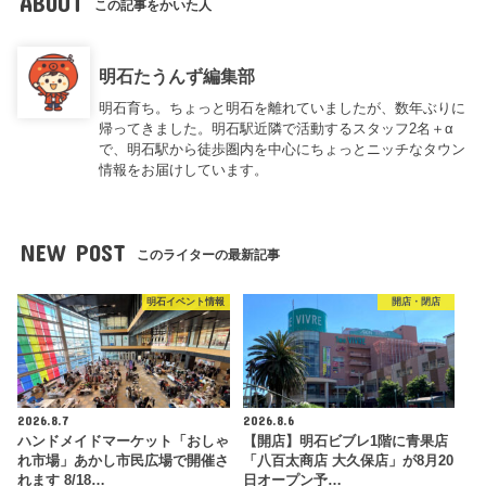
ABOUT
この記事をかいた人
明石たうんず編集部
明石育ち。ちょっと明石を離れていましたが、数年ぶりに
帰ってきました。明石駅近隣で活動するスタッフ2名＋α
で、明石駅から徒歩圏内を中心にちょっとニッチなタウン
情報をお届けしています。
NEW POST
このライターの最新記事
明石イベント情報
開店・閉店
2026.8.7
2026.8.6
ハンドメイドマーケット「おしゃ
【開店】明石ビブレ1階に青果店
れ市場」あかし市民広場で開催さ
「八百太商店 大久保店」が8月20
れます 8/18…
日オープン予…