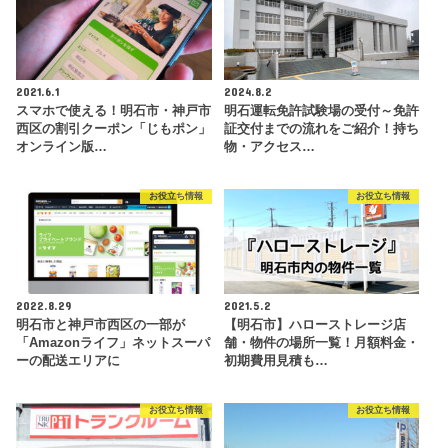
2021.6.1
2024.8.2
スマホで使える！明石市・神戸市
明石運転免許試験場の受付～免許
西区の割引クーポン「じもポン」
証交付までの流れをご紹介！持ち
オンライン版…
物・アクセス…
お役立ち情報
お役立ち情報
2022.8.29
2021.5.2
明石市と神戸市西区の一部が
【明石市】ハローストレージ店
「Amazonライフ」ネットスーパ
舗・物件の場所一覧！月額料金・
ーの配送エリアに
初期費用見積も…
お役立ち情報
お役立ち情報