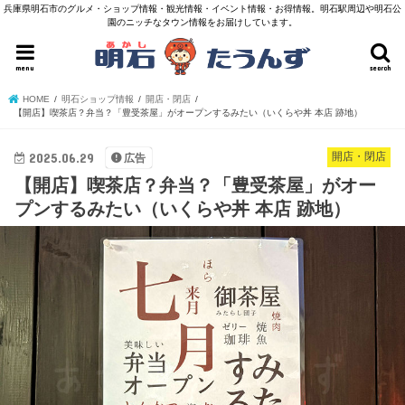
兵庫県明石市のグルメ・ショップ情報・観光情報・イベント情報・お得情報。明石駅周辺や明石公
園のニッチなタウン情報をお届けしています。
menu
search
HOME
明石ショップ情報
開店・閉店
【開店】喫茶店？弁当？「豊受茶屋」がオープンするみたい（いくらや丼 本店 跡地）
2025.06.29
開店・閉店
広告
【開店】喫茶店？弁当？「豊受茶屋」がオー
プンするみたい（いくらや丼 本店 跡地）