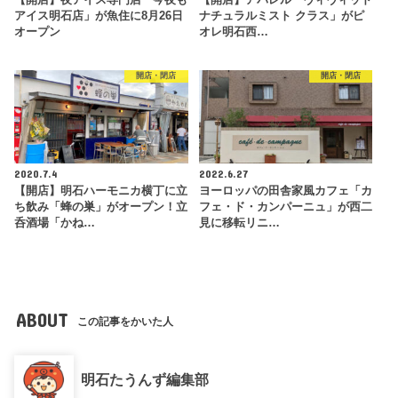
【開店】夜アイス専門店「今夜も
【開店】アパレル「ヴィヴィッド
アイス明石店」が魚住に8月26日
ナチュラルミスト クラス」がピ
オープン
オレ明石西…
開店・閉店
開店・閉店
2020.7.4
2022.6.27
【開店】明石ハーモニカ横丁に立
ヨーロッパの田舎家風カフェ「カ
ち飲み「蜂の巣」がオープン！立
フェ・ド・カンパーニュ」が西二
呑酒場「かね…
見に移転リニ…
ABOUT
この記事をかいた人
明石たうんず編集部