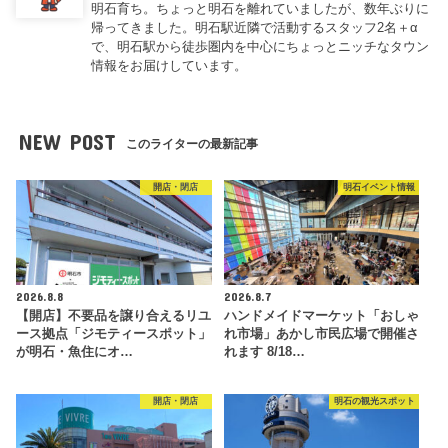
明石育ち。ちょっと明石を離れていましたが、数年ぶりに
帰ってきました。明石駅近隣で活動するスタッフ2名＋α
で、明石駅から徒歩圏内を中心にちょっとニッチなタウン
情報をお届けしています。
NEW POST
このライターの最新記事
開店・閉店
明石イベント情報
2026.8.8
2026.8.7
【開店】不要品を譲り合えるリユ
ハンドメイドマーケット「おしゃ
ース拠点「ジモティースポット」
れ市場」あかし市民広場で開催さ
が明石・魚住にオ…
れます 8/18…
開店・閉店
明石の観光スポット