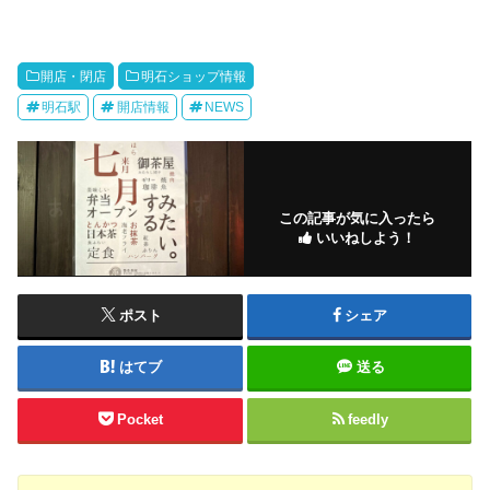
開店・閉店
明石ショップ情報
明石駅
開店情報
NEWS
この記事が気に入ったら
いいねしよう！
ポスト
シェア
はてブ
送る
Pocket
feedly