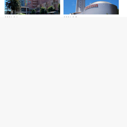
2026.8.6
2026.8.5
【開店】明石ビブレ1階に青果店
明石市立天文科学館がリニューア
「八百太商店 大久保店」が8月20
ルオープン！新プラネタリウムや
日オープン予…
特別展などの見ど…
カテゴリー
明石グルメ情報
明石焼
開店・閉店