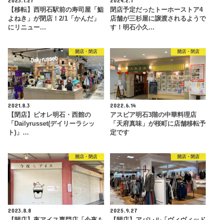
2023.1.27
2024.2.1
【移転】西明石駅前の寿司屋「鮨
閉店予定だったトーホーストア4
よねき」が閉店！2/1「かんだ」
店舗が三杉屋に譲渡されるようで
にリニュー…
す！明石小久…
開店・閉店
開店・閉店
2021.8.3
2022.6.14
【閉店】ピオレ明石・西館の
アスピア明石3階の中華料理店
「Dailyrusset(デイリーラシッ
「天府真味」が桜町に店舗移転予
ト)」…
定です
開店・閉店
開店・閉店
2023.8.8
2025.9.27