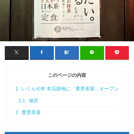
このページの内容
1
いくらや丼 本店跡地に「豊受茶屋」オープン
1.1
場所
2
豊受茶屋