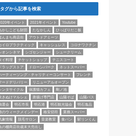
タグから記事を検索
2020年イベント
2021年イベント
Youtube
あかしこども財団
たなかしん
ひっぱりだこ飯
ほんまち商店街
アウトドアミーツ
カイロプラクティック
キャッシュレス
コロナワクチン
シオンシネマ
シゴセンジャー
シュークリーム
タイ料理
チケットショップ
テニスコート
ドラッグストア
ドローンパーク
ネットスーパー
ハーティーソング・チャリティーコンサート
フレンチ
フードデリバリー
リニューアルオープン
レンタサイクル
保護猫カフェ
剛ノ池
吹きぬけマルシェ
唐揚げ専門店
山陽そば
山陽バス
抽選会
明石市長
明石港
明石観光協会
明石逸品
時のウィークメインデー
格安切符
業務スーパー
気象情報
脱毛サロン
音楽教室
食パン
駅リンくん
魚の棚商店街歳末大売出し