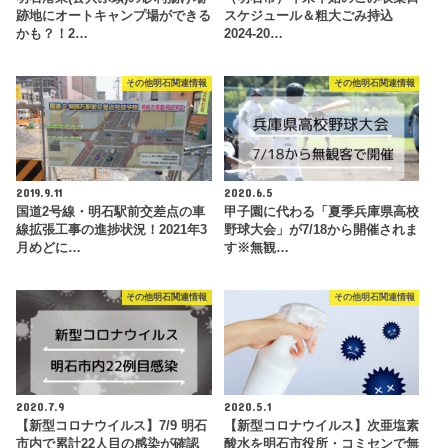
跡地にオートキャンプ場ができる
スケジュール＆粗大ごみ持込
かも？！2…
2024-20…
その他明石関連情報
その他明石関連情報
2019.9.11
2020.6.5
国道2号線・明石駅前交差点の車
甲子園に代わる「夏季兵庫県高校
線拡張工事の進捗状況！2021年3
野球大会」が7/18から開催されま
月めどに…
す※無観…
その他明石関連情報
その他明石関連情報
2020.7.9
2020.5.1
【新型コロナウイルス】7/9 明石
【新型コロナウイルス】次亜塩素
市内で累計22人目の感染が確認
酸水を明石市役所・コミセンで無