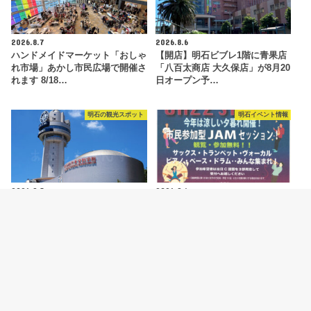
2026.8.7
2026.8.6
ハンドメイドマーケット「おしゃ
【開店】明石ビブレ1階に青果店
れ市場」あかし市民広場で開催さ
「八百太商店 大久保店」が8月20
れます 8/18…
日オープン予…
明石の観光スポット
明石イベント情報
2026.8.5
2026.8.4
明石市立天文科学館がリニューア
ジャズイベント「たこたこジャズ
ルオープン！新プラネタリウムや
ストリート」あかし市民広場で
特別展などの見ど…
8/11開催