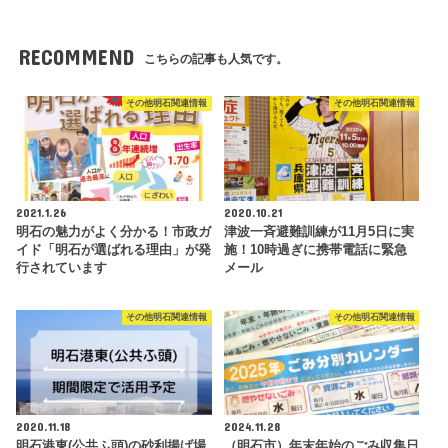
RECOMMEND
こちらの記事も人気です。
その他明石関連情報
その他明石関連情報
2021.1.26
2020.10.21
明石の魅力がよく分かる！市政ガ
津波一斉避難訓練が11月5日に実
イド「明石が選ばれる理由」が発
施！10時過ぎに携帯電話に緊急
行されています
メール
その他明石関連情報
その他明石関連情報
2020.11.18
2024.11.28
明石港東(公共ふ頭)の砂利揚げ場
（明石市）年末年始のごみ収集日