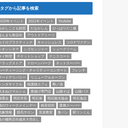
タグから記事を検索
2020年イベント
2021年イベント
Youtube
あかしこども財団
たなかしん
ひっぱりだこ飯
ほんまち商店街
アウトドアミーツ
カイロプラクティック
キャッシュレス
コロナワクチン
シオンシネマ
シゴセンジャー
シュークリーム
タイ料理
チケットショップ
テニスコート
ドラッグストア
ドローンパーク
ネットスーパー
ハーティーソング・チャリティーコンサート
フレンチ
フードデリバリー
リニューアルオープン
レンタサイクル
保護猫カフェ
剛ノ池
吹きぬけマルシェ
唐揚げ専門店
山陽そば
山陽バス
抽選会
明石市長
明石港
明石観光協会
明石逸品
時のウィークメインデー
格安切符
業務スーパー
気象情報
脱毛サロン
音楽教室
食パン
駅リンくん
魚の棚商店街歳末大売出し