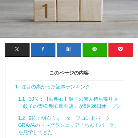
このページの内容
1
注目の高かった記事ランキング
1.1
10位：【西明石】餃子の無人持ち帰り店
「餃子の雪松 明石鳥羽店」が6月26日オープン
1.2
9位：明石ウォーターフロントパーク
GRAVAのドッグランエリア「わん！パーク」
を見学してきた