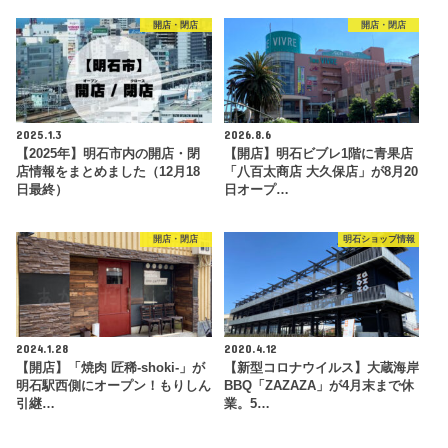
開店・閉店
開店・閉店
2025.1.3
2026.8.6
【2025年】明石市内の開店・閉
【開店】明石ビブレ1階に青果店
店情報をまとめました（12月18
「八百太商店 大久保店」が8月20
日最終）
日オープ…
開店・閉店
明石ショップ情報
2024.1.28
2020.4.12
【開店】「焼肉 匠稀-shoki-」が
【新型コロナウイルス】大蔵海岸
明石駅西側にオープン！もりしん
BBQ「ZAZAZA」が4月末まで休
引継…
業。5…