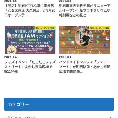
2026.8.6
2026.8.5
【開店】明石ビブレ1階に青果店
明石市立天文科学館がリニューア
「八百太商店 大久保店」が8月20
ルオープン！新プラネタリウムや
日オープン予…
特別展などの見ど…
明石イベント情報
明石イベント情報
2026.8.4
2026.8.4
ジャズイベント「たこたこジャズ
ハンドメイドマルシェ「ノマド・
ストリート」あかし市民広場で
マート」が明石駅前・あかし市民
8/11開催
広場で開催 8/…
カテゴリー