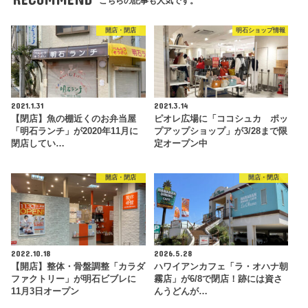
こちらの記事も人気です。
開店・閉店
明石ショップ情報
2021.1.31
2021.3.14
【閉店】魚の棚近くのお弁当屋
ピオレ広場に「ココシュカ ポッ
「明石ランチ」が2020年11月に
プアップショップ」が3/28まで限
閉店してい…
定オープン中
開店・閉店
開店・閉店
2022.10.18
2026.5.28
【開店】整体・骨盤調整「カラダ
ハワイアンカフェ「ラ・オハナ朝
ファクトリー」が明石ビブレに
霧店」が6/8で閉店！跡には資さ
11月3日オープン
んうどんが…