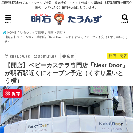
兵庫県明石市のグルメ・ショップ情報・観光情報・イベント情報・お得情報。明石駅周辺や明石公
園のニッチなタウン情報をお届けしています。
menu
search
HOME
明石ショップ情報
開店・閉店
【開店】ベビーカステラ専門店「Next Door」が明石駅近くにオープン予定（くすり屋いとう
横）
2021.09.22
2021.11.09
開店・閉店
広告
【開店】ベビーカステラ専門店「Next Door」
が明石駅近くにオープン予定（くすり屋いと
う横）
保存