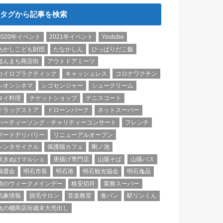
タグから記事を検索
2020年イベント
2021年イベント
Youtube
あかしこども財団
たなかしん
ひっぱりだこ飯
ほんまち商店街
アウトドアミーツ
カイロプラクティック
キャッシュレス
コロナワクチン
シオンシネマ
シゴセンジャー
シュークリーム
タイ料理
チケットショップ
テニスコート
ドラッグストア
ドローンパーク
ネットスーパー
ハーティーソング・チャリティーコンサート
フレンチ
フードデリバリー
リニューアルオープン
レンタサイクル
保護猫カフェ
剛ノ池
吹きぬけマルシェ
唐揚げ専門店
山陽そば
山陽バス
抽選会
明石市長
明石港
明石観光協会
明石逸品
時のウィークメインデー
格安切符
業務スーパー
気象情報
脱毛サロン
音楽教室
食パン
駅リンくん
魚の棚商店街歳末大売出し