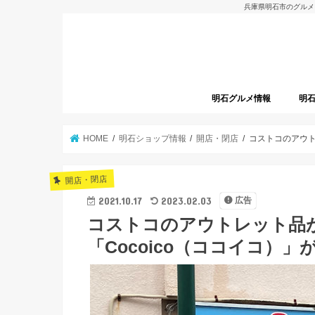
兵庫県明石市のグルメ
明石グルメ情報
明
明石グルメレポート
明石焼
開店
HOME
明石ショップ情報
開店・閉店
コストコのアウト
開店・閉店
2021.10.17
2023.02.03
広告
コストコのアウトレット品
「Cocoico（ココイコ）