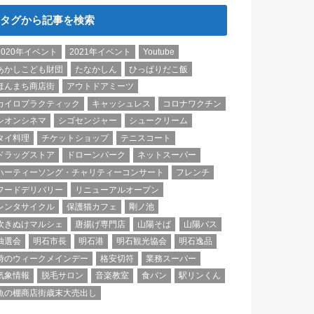
タグから記事を検索
2020年イベント
2021年イベント
Youtube
あかしこども財団
たなかしん
ひっぱりだこ飯
ほんまち商店街
アウトドアミーツ
カイロプラクティック
キャッシュレス
コロナワクチン
シオンシネマ
シゴセンジャー
シュークリーム
タイ料理
チケットショップ
テニスコート
ドラッグストア
ドローンパーク
ネットスーパー
ハーティーソング・チャリティーコンサート
フレンチ
フードデリバリー
リニューアルオープン
レンタサイクル
保護猫カフェ
剛ノ池
吹きぬけマルシェ
唐揚げ専門店
山陽そば
山陽バス
抽選会
明石市長
明石港
明石観光協会
明石逸品
時のウィークメインデー
格安切符
業務スーパー
気象情報
脱毛サロン
音楽教室
食パン
駅リンくん
魚の棚商店街歳末大売出し