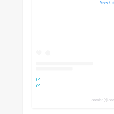
View th
cocoico(@