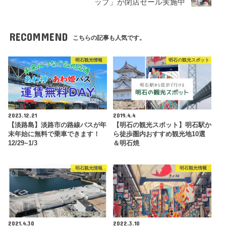
ップ」が閉店セール実施中
RECOMMEND
こちらの記事も人気です。
明石観光情報
明石の観光スポット
2023.12.21
2019.4.4
【淡路島】淡路市の路線バスが年
【明石の観光スポット】明石駅か
末年始に無料で乗車できます！
ら徒歩圏内おすすめ観光地10選
12/29~1/3
＆明石焼
明石観光情報
明石観光情報
2021.4.30
2022.3.10