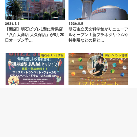
2026.8.6
2026.8.5
【開店】明石ビブレ1階に青果店
明石市立天文科学館がリニューア
「八百太商店 大久保店」が8月20
ルオープン！新プラネタリウムや
日オープン予…
特別展などの見ど…
明石イベント情報
明石イベント情報
2026.8.4
2026.8.4
ジャズイベント「たこたこジャズ
ハンドメイドマルシェ「ノマド・
ストリート」あかし市民広場で
マート」が明石駅前・あかし市民
8/11開催
広場で開催 8/…