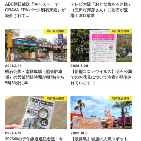
ABC朝日放送「キャスト」で
テレビ大阪「おとな旅あるき旅」
GRAVA『RVパーク明石東港』が
（三田村邦彦さん）に明石が登
紹介されて…
場！3/12放送
明石観光情報
明石観光情報
2021.3.20
2020.3.20
明石公園・南駐車場（協会駐車
【新型コロナウイルス】明石公園
場）の営業開始時間が朝7時から
でのお花見について注意が発表さ
5時30分に早…
れています（…
明石観光情報
明石観光情報
2026.6.10
2022.10.6
2026年の子午線通過記念証！今
【淡路島】岩屋の人気スポット