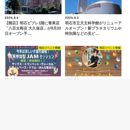
2026.8.6
2026.8.5
【開店】明石ビブレ1階に青果店
明石市立天文科学館がリニューア
「八百太商店 大久保店」が8月20
ルオープン！新プラネタリウムや
日オープン予…
特別展などの見ど…
明石イベント情報
明石イベント情報
2026.8.4
2026.8.4
ジャズイベント「たこたこジャズ
ハンドメイドマルシェ「ノマド・
ストリート」あかし市民広場で
マート」が明石駅前・あかし市民
8/11開催
広場で開催 8/…