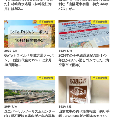
た】林崎海水浴場（林崎松江海
利な「山陽電車初詣・初売 4day
岸）は202…
パス」が…
明石観光情報
明石観光情報
2020.9.8
2024.6.10
GoToトラベル「地域共通クーポ
2024年の子午線通過記念証！今
ン」（旅行代金の15%）は来月
年はかわいい消しゴムでした（青
10月開始…
空楽市で配布）
明石観光情報
明石観光情報
2019.7.16
2024.1.12
ユニバーサルツーリズムセンター
山陽電車の釣り場情報誌「釣り手
(仮) 明石駅観光案内所が年内再整
帳」の2024年版が配布されてい