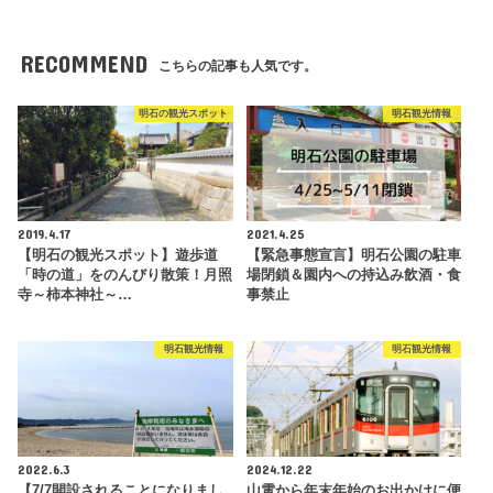
RECOMMEND
こちらの記事も人気です。
明石の観光スポット
明石観光情報
2019.4.17
2021.4.25
【明石の観光スポット】遊歩道
【緊急事態宣言】明石公園の駐車
「時の道」をのんびり散策！月照
場閉鎖＆園内への持込み飲酒・食
寺～柿本神社～…
事禁止
明石観光情報
明石観光情報
2022.6.3
2024.12.22
【7/7開設されることになりまし
山電から年末年始のお出かけに便