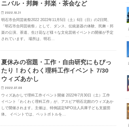
ニバル・邦舞・邦楽・茶会など
2022.10.31
明石市合同芸術祭2022 2022年11月5日（土）6日（日）の2日間、
「明石市合同芸術祭」として、ダンス、伝統楽器の体験、民舞・邦
楽の公演、茶道、生け花など様々な文化芸術イベントの開催が予定
されています。 場所は、明石…
夏休みの宿題・工作・自由研究にもぴっ
たり！わくわく理科工作イベント 7/30
ウィズあかし
2022.07.08
ウィズあかしで理科工作イベント開催 2022年7月30日（土）工作
イベント「わくわく理科工作」が、アスピア明石北館のウィズあか
しで開催されます。主催は、特例認定NPO法人兵庫子ども支援団
体。 イベントでは、ペットボトルを…