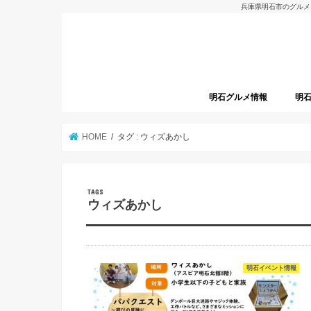
兵庫県明石市のグルメ
明石グルメ情報
明
明石グルメレポート
明石焼
開店
HOME
タグ : ウィズあかし
ウィズあかし
明石イベント情報