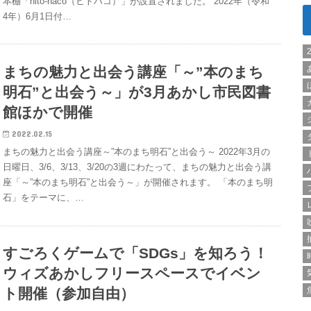
本棚「hito-haco（ヒトハコ）」が設置されました。 2022年（令和
4年）6月1日付…
まちの魅力と出会う講座「～”本のまち
明石”と出会う～」が3月あかし市民図書
館ほかで開催
2022.02.15
まちの魅力と出会う講座～”本のまち明石”と出会う～ 2022年3月の
日曜日、3/6、3/13、3/20の3週にわたって、まちの魅力と出会う講
座「～”本のまち明石”と出会う～」が開催されます。 「本のまち明
石」をテーマに、…
すごろくゲームで「SDGs」を知ろう！
ウィズあかしフリースペースでイベン
ト開催（参加自由）