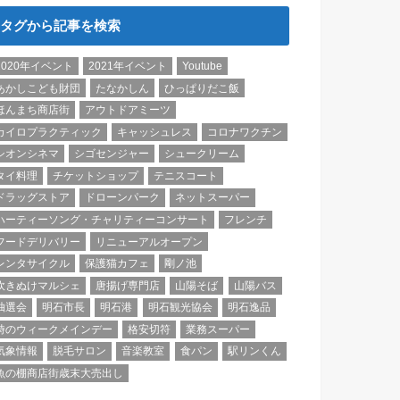
タグから記事を検索
2020年イベント
2021年イベント
Youtube
あかしこども財団
たなかしん
ひっぱりだこ飯
ほんまち商店街
アウトドアミーツ
カイロプラクティック
キャッシュレス
コロナワクチン
シオンシネマ
シゴセンジャー
シュークリーム
タイ料理
チケットショップ
テニスコート
ドラッグストア
ドローンパーク
ネットスーパー
ハーティーソング・チャリティーコンサート
フレンチ
フードデリバリー
リニューアルオープン
レンタサイクル
保護猫カフェ
剛ノ池
吹きぬけマルシェ
唐揚げ専門店
山陽そば
山陽バス
抽選会
明石市長
明石港
明石観光協会
明石逸品
時のウィークメインデー
格安切符
業務スーパー
気象情報
脱毛サロン
音楽教室
食パン
駅リンくん
魚の棚商店街歳末大売出し