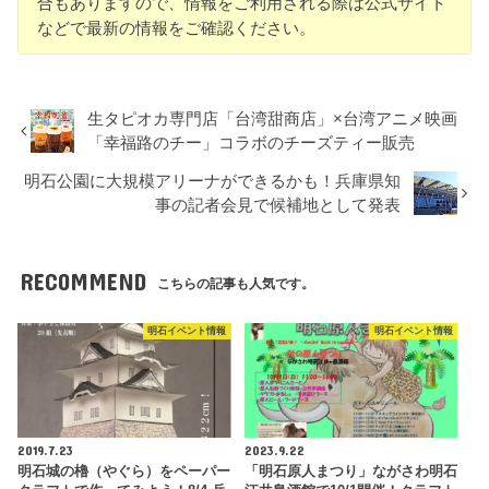
合もありますので、情報をご利用される際は公式サイト
などで最新の情報をご確認ください。
生タピオカ専門店「台湾甜商店」×台湾アニメ映画
「幸福路のチー」コラボのチーズティー販売
明石公園に大規模アリーナができるかも！兵庫県知
事の記者会見で候補地として発表
RECOMMEND
こちらの記事も人気です。
明石イベント情報
明石イベント情報
2019.7.23
2023.9.22
明石城の櫓（やぐら）をペーパー
「明石原人まつり」ながさわ明石