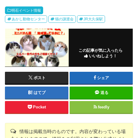
明石イベント情報
あかし動物センター
猫の譲渡会
JR大久保駅
この記事が気に入ったら
いいねしよう！
ポスト
シェア
はてブ
送る
Pocket
feedly
情報は掲載当時のものです。内容が変わっている場