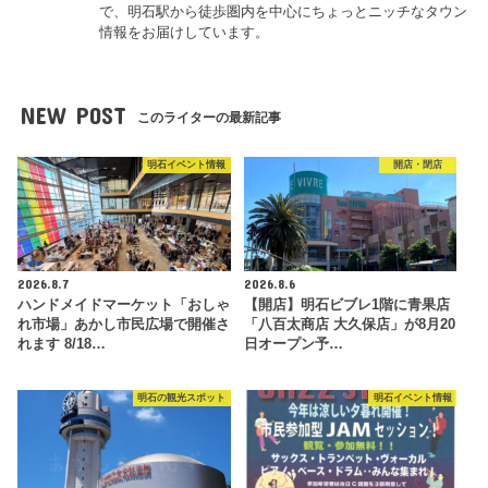
で、明石駅から徒歩圏内を中心にちょっとニッチなタウン
情報をお届けしています。
NEW POST
このライターの最新記事
明石イベント情報
開店・閉店
2026.8.7
2026.8.6
ハンドメイドマーケット「おしゃ
【開店】明石ビブレ1階に青果店
れ市場」あかし市民広場で開催さ
「八百太商店 大久保店」が8月20
れます 8/18…
日オープン予…
明石の観光スポット
明石イベント情報