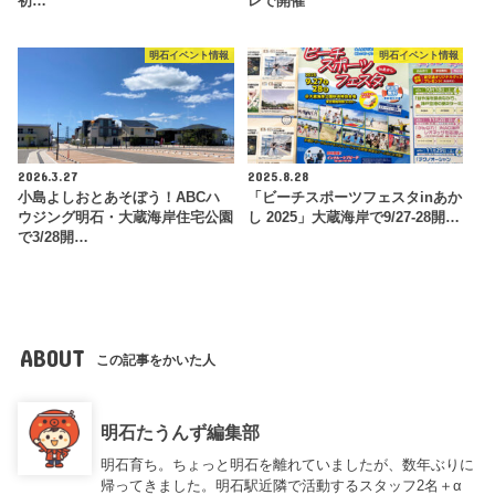
初…
レで開催
明石イベント情報
明石イベント情報
2026.3.27
2025.8.28
小島よしおとあそぼう！ABCハ
「ビーチスポーツフェスタinあか
ウジング明石・大蔵海岸住宅公園
し 2025」大蔵海岸で9/27-28開…
で3/28開…
ABOUT
この記事をかいた人
明石たうんず編集部
明石育ち。ちょっと明石を離れていましたが、数年ぶりに
帰ってきました。明石駅近隣で活動するスタッフ2名＋α