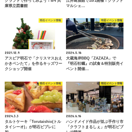
クラフトで作ってみよう！8/4 兵
江井島酒館で10/1開催！クラフト
庫県立図書館
マルシェ…
明石イベント情報
明石イベント情報
2021.12.9
2024.5.16
アスピア明石で「クリスマスおえ
大蔵海岸BBQ「ZAZAZA」で
かきペンたて」を作るキッズワー
『明石牡蠣』の試食＆特別販売イ
クショップ開催
ベント開催…
明石イベント情報
明石イベント情報
2024.3.3
2026.6.16
タルトケーキ「Torutaishio(トル
ハンドメイド作品が並ぶ手作り市
タイシーオ)」が明石ビブレに
「クラフトまるしぇ」が明石ビブ