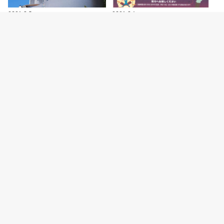
2026.8.5
2026.8.4
明石市立天文科学館がリニューア
ジャズイベント「たこたこジャズ
ルオープン！新プラネタリウムや
ストリート」あかし市民広場で
特別展などの見ど…
8/11開催
カテゴリー
明石の観光スポット
明石グルメ情報
明石焼
開店・閉店