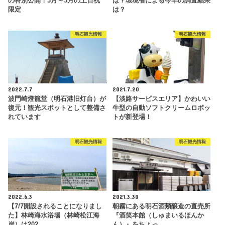
の特別公開！3月～5月の土日祝
は？環境省による今年の調査結果
限定
は？
明石観光情報
明石観光情報
2022.7.7
2021.7.20
波門崎燈籠堂（明石港旧灯台）が
【淡路サービスエリア】かわいい
復元！観光スポットとして整備さ
牛型の自動ソフトクリームロボッ
れています
トが新登場！
明石観光情報
明石観光情報
2022.6.3
2021.3.30
【7/7開設されることになりまし
朝霧にある明石酒類醸造の直売所
た】林崎海水浴場（林崎松江海
『酒笑本館（しゅまいるほんか
岸）は202…
ん）』をちょっ…