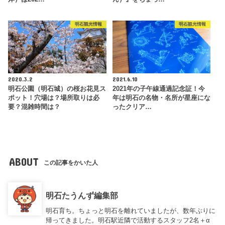
明石観光情報
明石観光情報
2020.3.2
2021.6.10
明石公園（明石城）の桜お花見ス
2021年の子午線通過記念証！今
ポット！穴場は？場所取りは必
年は明石の名物・名所が星座にな
要？混雑時間は？
ったクリア…
ABOUT
この記事をかいた人
明石たうんず編集部
明石育ち。ちょっと明石を離れていましたが、数年ぶりに
帰ってきました。明石駅近隣で活動するスタッフ2名＋α