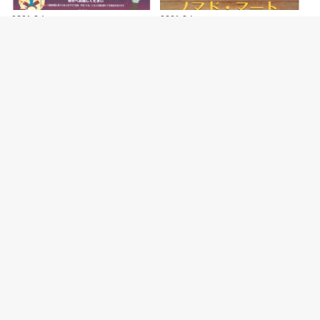
2026.8.4
2026.8.4
ジャズイベント「たこたこジャズ
ハンドメイドマルシェ「ノマド・
ストリート」あかし市民広場で
マート」が明石駅前・あかし市民
8/11開催
広場で開催 8/…
カテゴリー
明石の観光スポット
明石グルメ情報
明石焼
開店・閉店