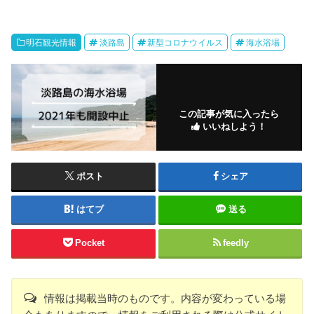
明石観光情報
淡路島
新型コロナウイルス
海水浴場
この記事が気に入ったら
いいねしよう！
ポスト
シェア
はてブ
送る
Pocket
feedly
情報は掲載当時のものです。内容が変わっている場