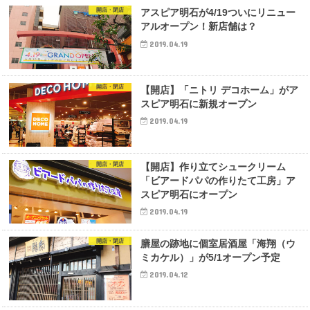
開店・閉店
アスピア明石が4/19ついにリニュー
アルオープン！新店舗は？
2019.04.19
開店・閉店
【開店】「ニトリ デコホーム」がア
スピア明石に新規オープン
2019.04.19
開店・閉店
【開店】作り立てシュークリーム
「ビアードパパの作りたて工房」ア
スピア明石にオープン
2019.04.19
開店・閉店
膳屋の跡地に個室居酒屋「海翔（ウ
ミカケル）」が5/1オープン予定
2019.04.12