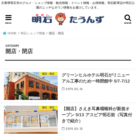
兵庫県明石市のグルメ・ショップ情報・観光情報・イベント情報・お得情報。明石駅周辺や明石公
園のニッチなタウン情報をお届けしています。
menu
search
HOME
明石ショップ情報
開店・閉店
開店・閉店
開店・閉店
グリーンヒルホテル明石がリニュー
アル工事のため一時閉館中 5/7-7/12
2019.05.16
開店・閉店
【開店】さえき耳鼻咽喉科が新規オ
ープン 5/13 アスピア明石前（写真付
きで紹介）
2019.05.12