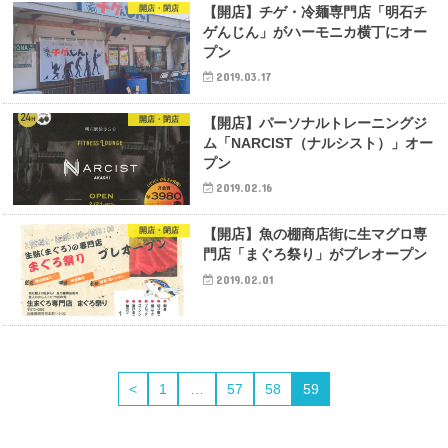
開店・閉店
【開店】チゲ・冷麺専門店「明石チ
ゲんじん」がハーモニカ横丁にオー
プン
2019.03.17
開店・閉店
【開店】パーソナルトレーニングジ
ム「NARCIST（ナルシスト）」オー
プン
2019.02.16
開店・閉店
【開店】魚の棚商店街に生マグロ専
門店「まぐろ祭り」がプレオープン
2019.02.01
<
1
…
57
58
59