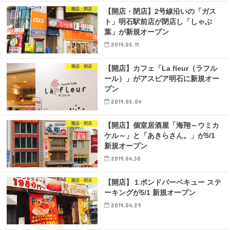
開店・閉店
【開店・閉店】2号線沿いの「ガス
ト」明石駅前店が閉店し「しゃぶ
葉」が新規オープン
2019.05.11
開店・閉店
【開店】カフェ「La fleur（ラフル
ール）」がアスピア明石に新規オー
プン
2019.05.04
開店・閉店
【開店】個室居酒屋「海翔～ウミカ
ケル～」と「あきらさん。」が5/1
新規オープン
2019.04.30
開店・閉店
【開店】１ポンドバーベキュー ステ
ーキングが5/1 新規オープン
2019.04.29