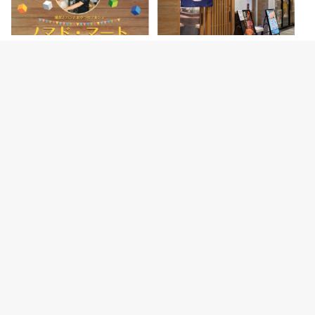
2026.8.4
2026.8.3
ハンドメイドマルシェ「ノマド・
【開店】「とんかつ えん」がパ
マート」が明石駅前・あかし市民
ピオスあかし1階にオープンして
広場で開催 8/…
た（政旨鮨 跡地…
カテゴリー
明石の観光スポット
明石グルメ情報
明石焼