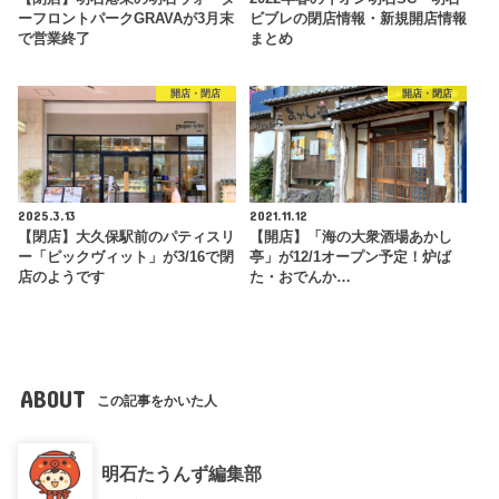
ーフロントパークGRAVAが3月末
ビブレの閉店情報・新規開店情報
で営業終了
まとめ
開店・閉店
開店・閉店
2025.3.13
2021.11.12
【閉店】大久保駅前のパティスリ
【開店】「海の大衆酒場あかし
ー「ピックヴィット」が3/16で閉
亭」が12/1オープン予定！炉ば
店のようです
た・おでんか…
ABOUT
この記事をかいた人
明石たうんず編集部