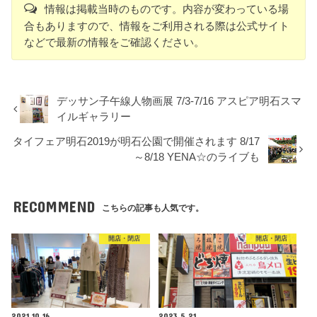
情報は掲載当時のものです。内容が変わっている場
合もありますので、情報をご利用される際は公式サイト
などで最新の情報をご確認ください。
デッサン子午線人物画展 7/3-7/16 アスピア明石スマ
イルギャラリー
タイフェア明石2019が明石公園で開催されます 8/17
～8/18 YENA☆のライブも
RECOMMEND
こちらの記事も人気です。
開店・閉店
開店・閉店
2021.10.16
2023.5.21