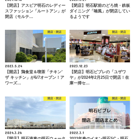
【閉店】アスピア明石のレディー
【閉店】明石駅前のどろ焼・鉄板
スファッション「ルートアン」が
ダイニング「喃風」が閉店してい
閉店（モルテ…
るようです
開店・閉店
開店・閉店
2023.5.24
2023.12.23
【開店】鶏食堂＆喫茶「チキン’
【閉店】明石ビブレの「ユザワ
ザ キッチン」が6/7オープン！ア
ヤ」が2024年2月25日で閉店！在
ワーズ…
庫一掃セ…
開店・閉店
開店・閉店
2024.3.26
2022.3.1
【閉店】明石港東の明石ウォータ
2022年春のイオン明石SC・明石