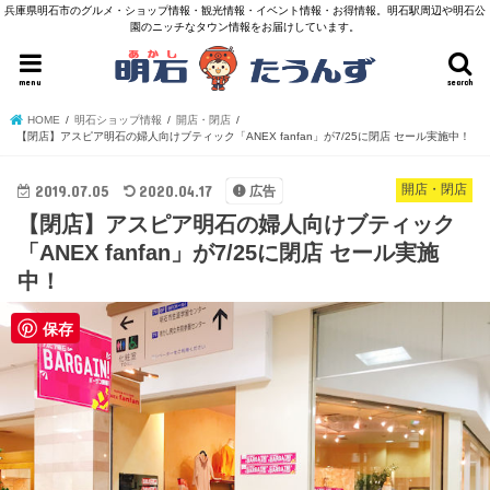
兵庫県明石市のグルメ・ショップ情報・観光情報・イベント情報・お得情報。明石駅周辺や明石公
園のニッチなタウン情報をお届けしています。
menu
search
HOME
明石ショップ情報
開店・閉店
【閉店】アスピア明石の婦人向けブティック「ANEX fanfan」が7/25に閉店 セール実施中！
2019.07.05
2020.04.17
開店・閉店
広告
【閉店】アスピア明石の婦人向けブティック
「ANEX fanfan」が7/25に閉店 セール実施
中！
保存