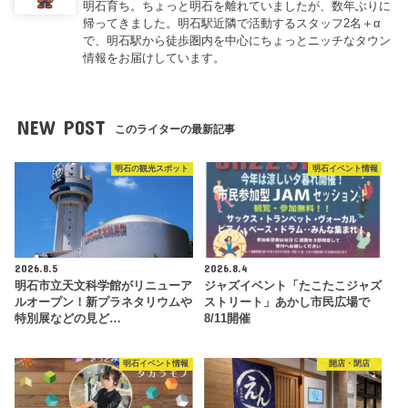
明石育ち。ちょっと明石を離れていましたが、数年ぶりに
帰ってきました。明石駅近隣で活動するスタッフ2名＋α
で、明石駅から徒歩圏内を中心にちょっとニッチなタウン
情報をお届けしています。
NEW POST
このライターの最新記事
明石の観光スポット
明石イベント情報
2026.8.5
2026.8.4
明石市立天文科学館がリニューア
ジャズイベント「たこたこジャズ
ルオープン！新プラネタリウムや
ストリート」あかし市民広場で
特別展などの見ど…
8/11開催
明石イベント情報
開店・閉店