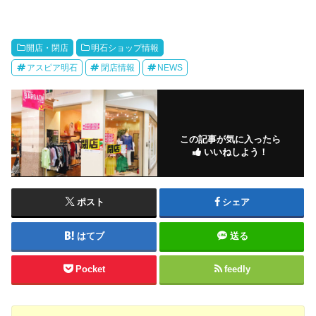
開店・閉店
明石ショップ情報
アスピア明石
閉店情報
NEWS
この記事が気に入ったら
いいねしよう！
ポスト
シェア
はてブ
送る
Pocket
feedly