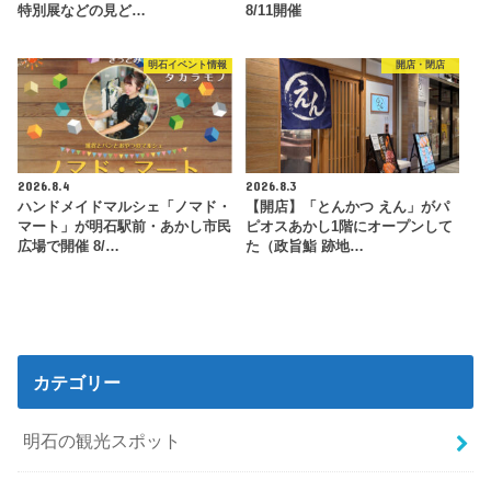
特別展などの見ど…
8/11開催
明石イベント情報
開店・閉店
2026.8.4
2026.8.3
ハンドメイドマルシェ「ノマド・
【開店】「とんかつ えん」がパ
マート」が明石駅前・あかし市民
ピオスあかし1階にオープンして
広場で開催 8/…
た（政旨鮨 跡地…
カテゴリー
明石の観光スポット