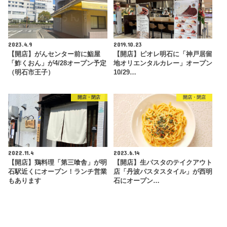
2023.4.9
2019.10.23
【開店】がんセンター前に鮨屋
【開店】ピオレ明石に「神戸居留
「鮓くおん」が4/28オープン予定
地オリエンタルカレー」オープン
（明石市王子）
10/29…
開店・閉店
開店・閉店
2022.11.4
2023.6.14
【開店】鶏料理「第三喰舎」が明
【開店】生パスタのテイクアウト
石駅近くにオープン！ランチ営業
店「丹波パスタスタイル」が西明
もあります
石にオープン…