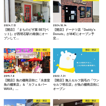
2024.7.13
2024.10.14
【開店】「まちのピザ屋 BET(ベ
【開店】ドーナツ店「Daddy's
ット)」が西明石駅の南側にオー
Donuts」が本町にオープン予
プンして…
定…
開店・閉店
開店・閉店
2019.7.8
2022.7.31
【開店】魚の棚商店街に「永楽堂
【開店】無人セルフ脱毛の「ワン
魚の棚東店」＆「カフェ＆バー
セルフ明石店」が魚の棚商店街に
WAVA」…
オープン
開店・閉店
開店・閉店