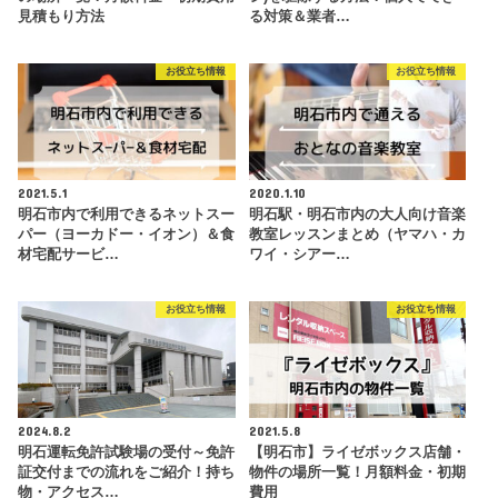
見積もり方法
る対策＆業者…
お役立ち情報
お役立ち情報
2021.5.1
2020.1.10
明石市内で利用できるネットスー
明石駅・明石市内の大人向け音楽
パー（ヨーカドー・イオン）＆食
教室レッスンまとめ（ヤマハ・カ
材宅配サービ…
ワイ・シアー…
お役立ち情報
お役立ち情報
2024.8.2
2021.5.8
明石運転免許試験場の受付～免許
【明石市】ライゼボックス店舗・
証交付までの流れをご紹介！持ち
物件の場所一覧！月額料金・初期
物・アクセス…
費用