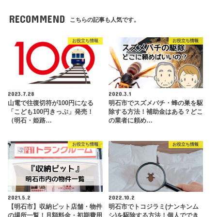
RECOMMEND
こちらの記事も人気です。
お役立ち情報
お役立ち情報
2023.7.28
2020.3.1
山電で往復切符が100円になる
明石市でスズメバチ・蜂の巣を駆
「こども100円きっぷ」発売！
除する方法！補助金はある？どこ
（明石・姫路…
の業者に頼め…
お役立ち情報
お役立ち情報
2021.5.2
2022.10.2
【明石市】収納ピット店舗・物件
明石市でトコジラミ(ナンキンム
の場所一覧！月額料金・初期費用
シ)を駆除する方法！個人ででき