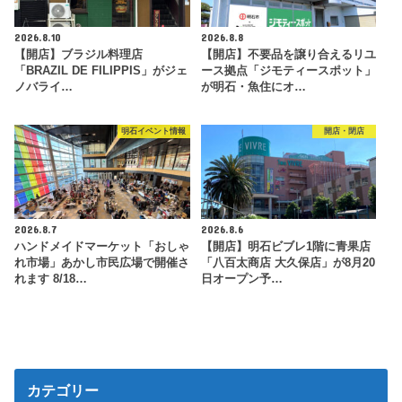
2026.8.10
2026.8.8
【開店】ブラジル料理店
【開店】不要品を譲り合えるリユ
「BRAZIL DE FILIPPIS」がジェ
ース拠点「ジモティースポット」
ノバライ…
が明石・魚住にオ…
明石イベント情報
開店・閉店
2026.8.7
2026.8.6
ハンドメイドマーケット「おしゃ
【開店】明石ビブレ1階に青果店
れ市場」あかし市民広場で開催さ
「八百太商店 大久保店」が8月20
れます 8/18…
日オープン予…
カテゴリー