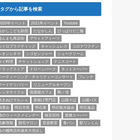
タグから記事を検索
2020年イベント
2021年イベント
Youtube
あかしこども財団
たなかしん
ひっぱりだこ飯
ほんまち商店街
アウトドアミーツ
カイロプラクティック
キャッシュレス
コロナワクチン
シオンシネマ
シゴセンジャー
シュークリーム
タイ料理
チケットショップ
テニスコート
ドラッグストア
ドローンパーク
ネットスーパー
ハーティーソング・チャリティーコンサート
フレンチ
フードデリバリー
リニューアルオープン
レンタサイクル
保護猫カフェ
剛ノ池
吹きぬけマルシェ
唐揚げ専門店
山陽そば
山陽バス
抽選会
明石市長
明石港
明石観光協会
明石逸品
時のウィークメインデー
格安切符
業務スーパー
気象情報
脱毛サロン
音楽教室
食パン
駅リンくん
魚の棚商店街歳末大売出し