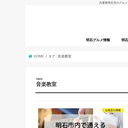
兵庫県明石市のグルメ
明石グルメ情報
明
明石グルメレポート
明石焼
開店
HOME
タグ : 音楽教室
音楽教室
お役立ち情報