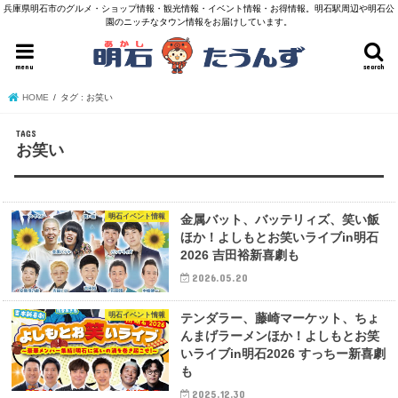
兵庫県明石市のグルメ・ショップ情報・観光情報・イベント情報・お得情報。明石駅周辺や明石公
園のニッチなタウン情報をお届けしています。
menu
search
HOME
タグ : お笑い
お笑い
明石イベント情報
金属バット、バッテリィズ、笑い飯
ほか！よしもとお笑いライブin明石
2026 吉田裕新喜劇も
2026.05.20
明石イベント情報
テンダラー、藤崎マーケット、ちょ
んまげラーメンほか！よしもとお笑
いライブin明石2026 すっちー新喜劇
も
2025.12.30