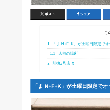
ポスト
シェア
こ
1
「ま N+F+K」が土曜日限定で
1.1
店舗の場所
2
別棟2号店 ま
「ま N+F+K」が土曜日限定で