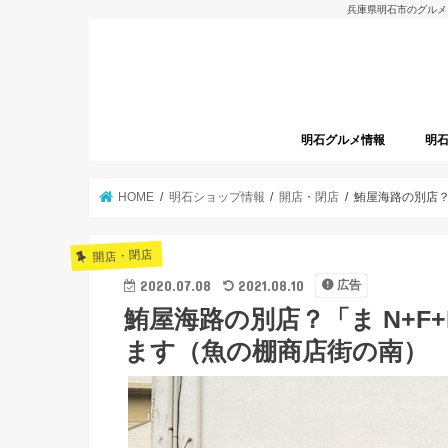
兵庫県明石市のグルメ
明石グルメ情報
明
明石グルメレポート
明石焼
開店
HOME
明石ショップ情報
開店・閉店
鮪屋海路の別店？
開店・閉店
2020.07.08
2021.08.10
広告
鮪屋海路の別店？「ま N+
ます（魚の棚商店街の南）