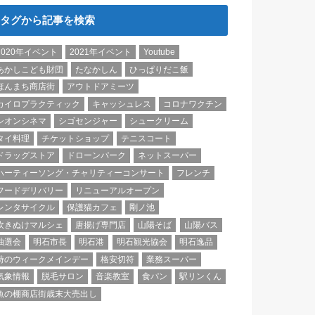
タグから記事を検索
2020年イベント
2021年イベント
Youtube
あかしこども財団
たなかしん
ひっぱりだこ飯
ほんまち商店街
アウトドアミーツ
カイロプラクティック
キャッシュレス
コロナワクチン
シオンシネマ
シゴセンジャー
シュークリーム
タイ料理
チケットショップ
テニスコート
ドラッグストア
ドローンパーク
ネットスーパー
ハーティーソング・チャリティーコンサート
フレンチ
フードデリバリー
リニューアルオープン
レンタサイクル
保護猫カフェ
剛ノ池
吹きぬけマルシェ
唐揚げ専門店
山陽そば
山陽バス
抽選会
明石市長
明石港
明石観光協会
明石逸品
時のウィークメインデー
格安切符
業務スーパー
気象情報
脱毛サロン
音楽教室
食パン
駅リンくん
魚の棚商店街歳末大売出し