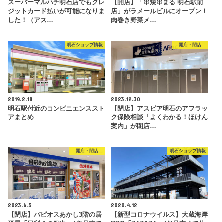
スーパーマルハチ明石店でもクレ
【開店】「串焼串まる 明石駅前
ジットカード払いが可能になりま
店」がラメールビルにオープン！
した！（アス…
肉巻き野菜メ…
明石ショップ情報
開店・閉店
2019.2.18
2023.12.30
明石駅付近のコンビニエンススト
【閉店】アスピア明石のアフラッ
アまとめ
ク保険相談「よくわかる！ほけん
案内」が閉店…
開店・閉店
明石ショップ情報
2023.6.5
2020.4.12
【閉店】パピオスあかし3階の居
【新型コロナウイルス】大蔵海岸