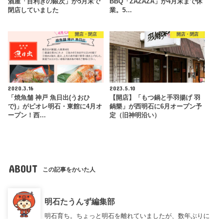
酒屋「目利きの銀次」が5月末で
BBQ「ZAZAZA」が4月末まで休
閉店していました
業。5…
開店・閉店
開店・閉店
2020.3.16
2023.5.10
「焼魚舗 神戸 魚日出(うおひ
【開店】「もつ鍋と手羽揚げ 羽
で)」がピオレ明石・東館に4月オ
鍋樂」が西明石に6月オープン予
ープン！西…
定（旧神明沿い）
ABOUT
この記事をかいた人
明石たうんず編集部
明石育ち。ちょっと明石を離れていましたが、数年ぶりに