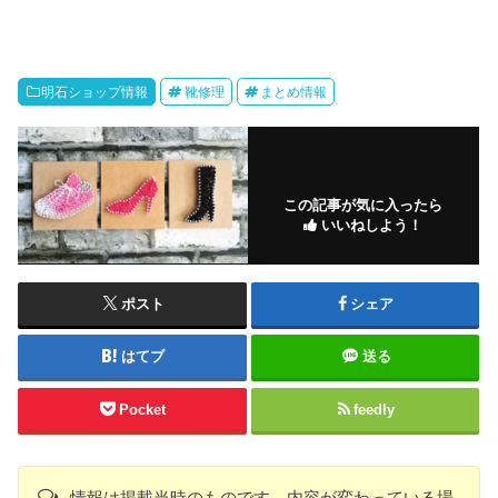
明石ショップ情報
靴修理
まとめ情報
この記事が気に入ったら
いいねしよう！
ポスト
シェア
はてブ
送る
Pocket
feedly
情報は掲載当時のものです。内容が変わっている場