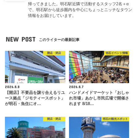
帰ってきました。明石駅近隣で活動するスタッフ2名＋α
で、明石駅から徒歩圏内を中心にちょっとニッチなタウン
情報をお届けしています。
NEW POST
このライターの最新記事
開店・閉店
明石イベント情報
2026.8.8
2026.8.7
【開店】不要品を譲り合えるリユ
ハンドメイドマーケット「おしゃ
ース拠点「ジモティースポット」
れ市場」あかし市民広場で開催さ
が明石・魚住にオ…
れます 8/18…
開店・閉店
明石の観光スポット