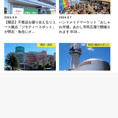
2026.8.8
2026.8.7
【開店】不要品を譲り合えるリユ
ハンドメイドマーケット「おしゃ
ース拠点「ジモティースポット」
れ市場」あかし市民広場で開催さ
が明石・魚住にオ…
れます 8/18…
開店・閉店
明石の観光スポット
2026.8.6
2026.8.5
【開店】明石ビブレ1階に青果店
明石市立天文科学館がリニューア
「八百太商店 大久保店」が8月20
ルオープン！新プラネタリウムや
日オープン予…
特別展などの見ど…