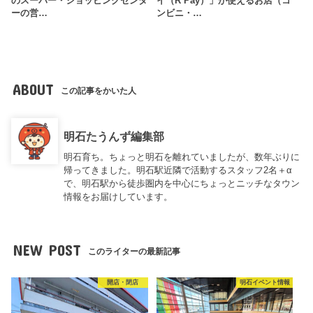
のスーパー・ショッピングセンタ
イ（R Pay）」が使えるお店（コ
ーの営…
ンビニ・…
ABOUT
この記事をかいた人
明石たうんず編集部
明石育ち。ちょっと明石を離れていましたが、数年ぶりに
帰ってきました。明石駅近隣で活動するスタッフ2名＋α
で、明石駅から徒歩圏内を中心にちょっとニッチなタウン
情報をお届けしています。
NEW POST
このライターの最新記事
開店・閉店
明石イベント情報