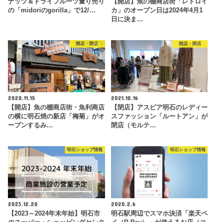
ナッツ＆ドライフルーツ量り売り
【開店】魚の棚商店街「レトロイ
の「midoriのgorilla」で12/…
カ」のオープン日は2024年4月1
日に決ま…
開店・閉店
開店・閉店
2020.11.15
2021.10.16
【開店】魚の棚商店街・魚利商店
【閉店】アスピア明石のレディー
の横に明石焼の新店「梅菊」がオ
スファッション「ルートアン」が
ープンするみ…
閉店（モルテ…
明石ショップ情報
明石ショップ情報
2023.12.20
2020.2.6
【2023～2024年末年始】明石市
明石駅周辺でスマホ決済「楽天ペ