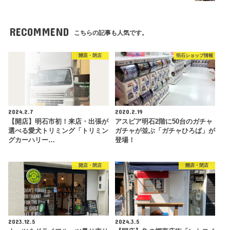
RECOMMEND
こちらの記事も人気です。
開店・閉店
明石ショップ情報
2024.2.7
2020.2.19
【開店】明石市初！来店・出張が
アスピア明石2階に50台のガチャ
選べる愛犬トリミング「トリミン
ガチャが並ぶ「ガチャひろば」が
グカーハリー…
登場！
開店・閉店
開店・閉店
2023.12.5
2024.3.5