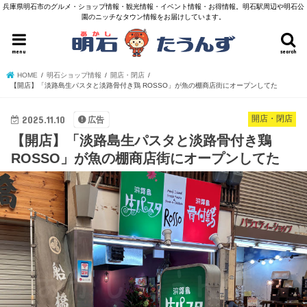
兵庫県明石市のグルメ・ショップ情報・観光情報・イベント情報・お得情報。明石駅周辺や明石公
園のニッチなタウン情報をお届けしています。
menu
search
HOME
明石ショップ情報
開店・閉店
【開店】「淡路島生パスタと淡路骨付き鶏 ROSSO」が魚の棚商店街にオープンしてた
2025.11.10
開店・閉店
広告
【開店】「淡路島生パスタと淡路骨付き鶏
ROSSO」が魚の棚商店街にオープンしてた