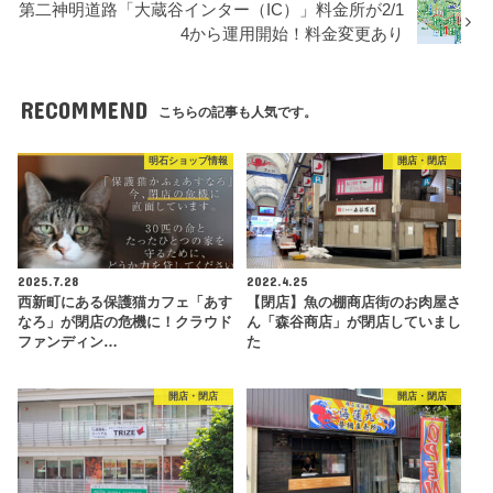
第二神明道路「大蔵谷インター（IC）」料金所が2/1
4から運用開始！料金変更あり
RECOMMEND
こちらの記事も人気です。
明石ショップ情報
開店・閉店
2025.7.28
2022.4.25
西新町にある保護猫カフェ「あす
【閉店】魚の棚商店街のお肉屋さ
なろ」が閉店の危機に！クラウド
ん「森谷商店」が閉店していまし
ファンディン…
た
開店・閉店
開店・閉店