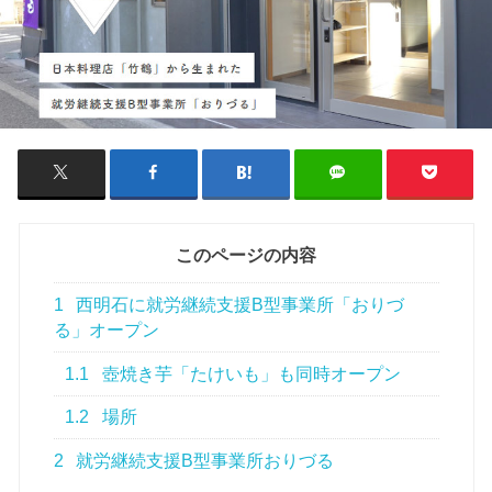
このページの内容
1
西明石に就労継続支援B型事業所「おりづ
る」オープン
1.1
壺焼き芋「たけいも」も同時オープン
1.2
場所
2
就労継続支援B型事業所おりづる