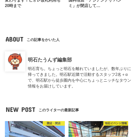
変わります！ピオレ改札利用も
国料理店「アジアンデリ ハン
20時まで
ミ」が閉店して…
ABOUT
この記事をかいた人
明石たうんず編集部
明石育ち。ちょっと明石を離れていましたが、数年ぶりに
帰ってきました。明石駅近隣で活動するスタッフ2名＋α
で、明石駅から徒歩圏内を中心にちょっとニッチなタウン
情報をお届けしています。
NEW POST
このライターの最新記事
開店・閉店
明石イベント情報