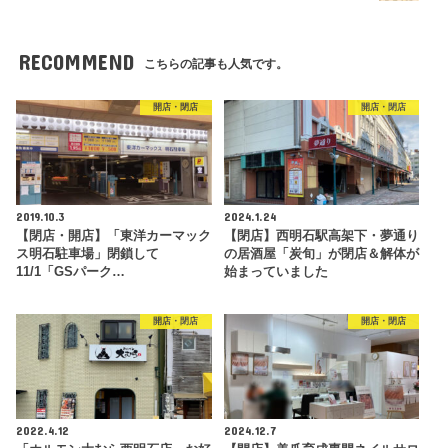
RECOMMEND
こちらの記事も人気です。
開店・閉店
開店・閉店
2019.10.3
2024.1.24
【閉店・開店】「東洋カーマック
【閉店】西明石駅高架下・夢通り
ス明石駐車場」閉鎖して
の居酒屋「炭旬」が閉店＆解体が
11/1「GSパーク…
始まっていました
開店・閉店
開店・閉店
2022.4.12
2024.12.7