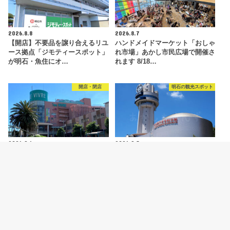
2026.8.8
2026.8.7
【開店】不要品を譲り合えるリユ
ハンドメイドマーケット「おしゃ
ース拠点「ジモティースポット」
れ市場」あかし市民広場で開催さ
が明石・魚住にオ…
れます 8/18…
開店・閉店
明石の観光スポット
2026.8.6
2026.8.5
【開店】明石ビブレ1階に青果店
明石市立天文科学館がリニューア
「八百太商店 大久保店」が8月20
ルオープン！新プラネタリウムや
日オープン予…
特別展などの見ど…