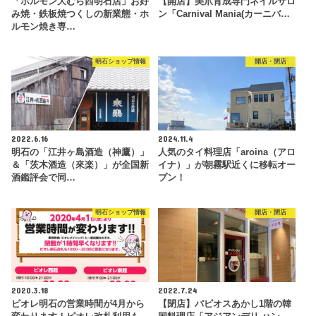
「ホルモン大むら西明石店」お好
【開店】美爪育成専門ネイルサロ
み焼・鉄板焼つくしの新業態・ホ
ン「Carnival Mania(カーニバ…
ルモン焼き専…
明石ショップ情報
開店・閉店
2022.6.16
2024.11.4
明石の「江井ヶ島酒造（神鷹）」
人気のタイ料理店「aroina（アロ
＆「茨木酒造（來楽）」が全国新
イナ）」が朝霧駅近くに移転オー
酒鑑評会で同…
プン！
明石ショップ情報
開店・閉店
2020.3.18
2022.7.24
ピオレ明石の営業時間が4月から
【閉店】パピオスあかし1階の韓