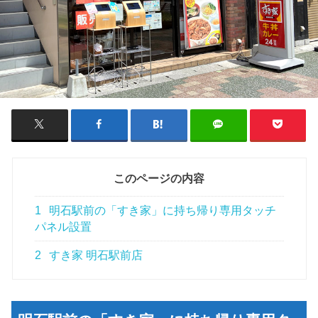
このページの内容
1
明石駅前の「すき家」に持ち帰り専用タッチ
パネル設置
2
すき家 明石駅前店