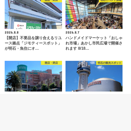
開店・閉店
明石イベント情報
2026.8.8
2026.8.7
【開店】不要品を譲り合えるリユ
ハンドメイドマーケット「おしゃ
ース拠点「ジモティースポット」
れ市場」あかし市民広場で開催さ
が明石・魚住にオ…
れます 8/18…
開店・閉店
明石の観光スポット
2026.8.6
2026.8.5
【開店】明石ビブレ1階に青果店
明石市立天文科学館がリニューア
「八百太商店 大久保店」が8月20
ルオープン！新プラネタリウムや
日オープン予…
特別展などの見ど…