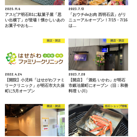
2025.11.6
2023.7.13
アスピア明石B1に駄菓子屋「思
「おウチdeお肉 西明石店」がリ
い出横丁」が登場！懐かしいあの
ニューアルオープン！7/15・7/16
お菓子やおも…
は…
開店・閉店
開店・閉店
2022.4.24
2023.7.28
【開院】小児科「はせがわファミ
【開店】「酒処 いかわ」が明石
リークリニック」が明石市大久保
市鍛冶屋町にオープン（旧：和善
町に5月オープン
料理 い川）
開店・閉店
明石ショップ情報