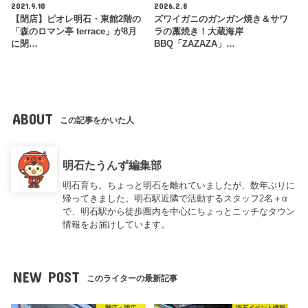
2021.9.10
2026.2.8
【閉店】ピオレ明石・東館2階の
ズワイガニのガンガン焼き＆サワ
「森のロマン亭 terrace」が8月
ラの藁焼き！大蔵海岸
に閉…
BBQ「ZAZAZA」…
ABOUT
この記事をかいた人
明石たうんず編集部
明石育ち。ちょっと明石を離れていましたが、数年ぶりに
帰ってきました。明石駅近隣で活動するスタッフ2名＋α
で、明石駅から徒歩圏内を中心にちょっとニッチなタウン
情報をお届けしています。
NEW POST
このライターの最新記事