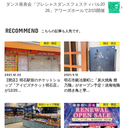
ダンス発表会「プレシャスダンスフェスティバル20
26」アワーズホールで2/15開催
RECOMMEND
こちらの記事も人気です。
開店・閉店
開店・閉店
2021.12.22
2021.9.15
【閉店】明石駅前のチケットショ
明石市鍛冶屋町に「炭火焼鳥 燈
ップ「アイビズチケット明石店」
乃鶏」がオープン予定！淡海地鶏
が12/20…
の焼き鳥と季…
明石ショップ情報
開店・閉店