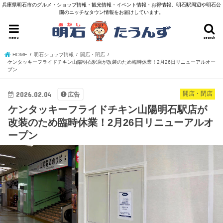
兵庫県明石市のグルメ・ショップ情報・観光情報・イベント情報・お得情報。明石駅周辺や明石公
園のニッチなタウン情報をお届けしています。
menu
search
HOME
明石ショップ情報
開店・閉店
ケンタッキーフライドチキン山陽明石駅店が改装のため臨時休業！2月26日リニューアルオー
プン
2026.02.04
開店・閉店
広告
ケンタッキーフライドチキン山陽明石駅店が
改装のため臨時休業！2月26日リニューアルオ
ープン