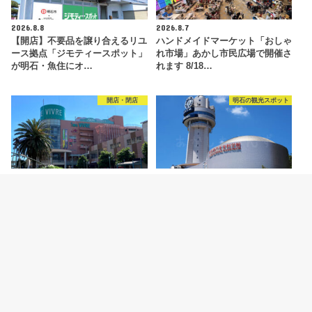
2026.8.8
2026.8.7
【開店】不要品を譲り合えるリユ
ハンドメイドマーケット「おしゃ
ース拠点「ジモティースポット」
れ市場」あかし市民広場で開催さ
が明石・魚住にオ…
れます 8/18…
開店・閉店
明石の観光スポット
2026.8.6
2026.8.5
【開店】明石ビブレ1階に青果店
明石市立天文科学館がリニューア
「八百太商店 大久保店」が8月20
ルオープン！新プラネタリウムや
日オープン予…
特別展などの見ど…
カテゴリー