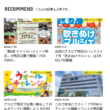
RECOMMEND
こちらの記事も人気です。
明石イベント情報
明石イベント情報
2026.7.14
2021.3.2
「第6回 ナイトロハスミーツ明
次回のアスピア明石のハンドメイ
石」が明石公園で開催！7/18-
ド市「吹きぬけマルシェ」は3月
7/20の…
6日-7日開催
明石イベント情報
明石イベント情報
2019.4.25
2023.11.26
アスピア明石でお買い物をしてボ
これで本当にラスト！？YENA☆
ルダリングに挑戦しよう 5/3-5/4
アンコール物販イベントが明石駅