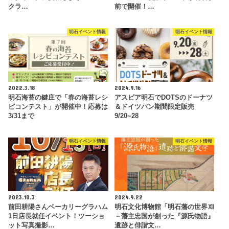
クラ…
前で開催！…
明石イベント情報
明石イベント情報
2022.3.18
2024.9.16
明石海苔の鍵庄で「春の海苔レシ
アスピア明石でDOTSのドーナツ
ピコンテスト」が開催中！応募は
＆ドイツパン期間限定販売
3/31まで
9/20~28
明石イベント情報
明石イベント情報
2023.10.3
2024.9.22
前田耕陽さんベーカリーグラハム
明石文化博物館「明石藩の世界Ⅻ
1日店長就任イベント！ツーショ
－藩主忠国が創った『源氏物語』
ット写真撮影…
遺跡と俳諧文…