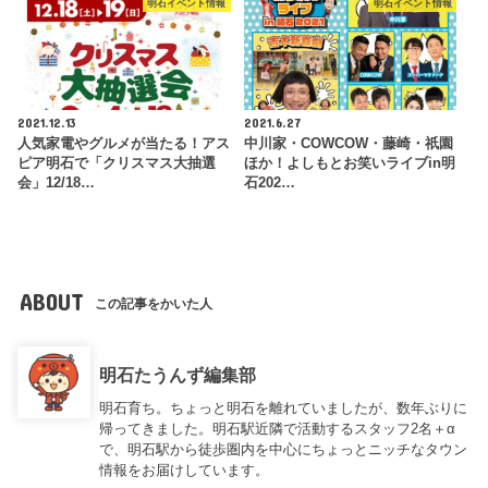
明石イベント情報
明石イベント情報
2021.12.13
2021.6.27
人気家電やグルメが当たる！アス
中川家・COWCOW・藤崎・祇園
ピア明石で「クリスマス大抽選
ほか！よしもとお笑いライブin明
会」12/18…
石202…
ABOUT
この記事をかいた人
明石たうんず編集部
明石育ち。ちょっと明石を離れていましたが、数年ぶりに
帰ってきました。明石駅近隣で活動するスタッフ2名＋α
で、明石駅から徒歩圏内を中心にちょっとニッチなタウン
情報をお届けしています。