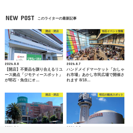
NEW POST
このライターの最新記事
開店・閉店
明石イベント情報
2026.8.8
2026.8.7
【開店】不要品を譲り合えるリユ
ハンドメイドマーケット「おしゃ
ース拠点「ジモティースポット」
れ市場」あかし市民広場で開催さ
が明石・魚住にオ…
れます 8/18…
開店・閉店
明石の観光スポット
2026.8.6
2026.8.5