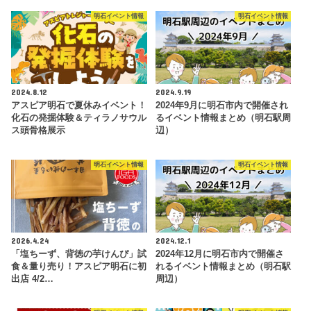
明石イベント情報
明石イベント情報
2024.8.12
2024.9.19
アスピア明石で夏休みイベント！
2024年9月に明石市内で開催され
化石の発掘体験＆ティラノサウル
るイベント情報まとめ（明石駅周
ス頭骨格展示
辺）
明石イベント情報
明石イベント情報
2026.4.24
2024.12.1
「塩ちーず、背徳の芋けんぴ」試
2024年12月に明石市内で開催さ
食＆量り売り！アスピア明石に初
れるイベント情報まとめ（明石駅
出店 4/2…
周辺）