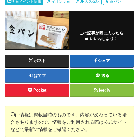
明石イベント情報
イオン明石
JR大久保駅
食パン
この記事が気に入ったら
いいねしよう！
ポスト
シェア
はてブ
送る
Pocket
feedly
情報は掲載当時のものです。内容が変わっている場
合もありますので、情報をご利用される際は公式サイト
などで最新の情報をご確認ください。