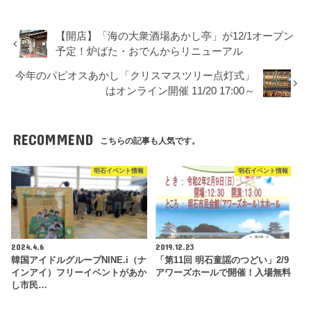
【開店】「海の大衆酒場あかし亭」が12/1オープン
予定！炉ばた・おでんからリニューアル
今年のパピオスあかし「クリスマスツリー点灯式」
はオンライン開催 11/20 17:00～
RECOMMEND
こちらの記事も人気です。
明石イベント情報
明石イベント情報
2024.4.6
2019.12.23
韓国アイドルグループNINE.i（ナ
「第11回 明石童謡のつどい」2/9
インアイ）フリーイベントがあか
アワーズホールで開催！入場無料
し市民…