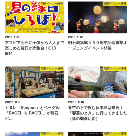
明石イベント情報
明石イベント情報
2019.7.31
2019.3.18
アスピア明石に子供から大人まで
明石城築城４００周年記念事業オ
楽しめる縁日が大集合！8/13・
ープニングイベント開催
8/14
明石イベント情報
明石イベント情報
2022.11.5
2022.4.18
カヌレ「Bonjour」とベーグル
青空の下で飲む日本酒は最高！
「BAGEL ＆ BAGEL」が明石
「饗宴のとき」に行ってきました
ビ…
（魚の棚商店街）
明石イベント情報
明石イベント情報