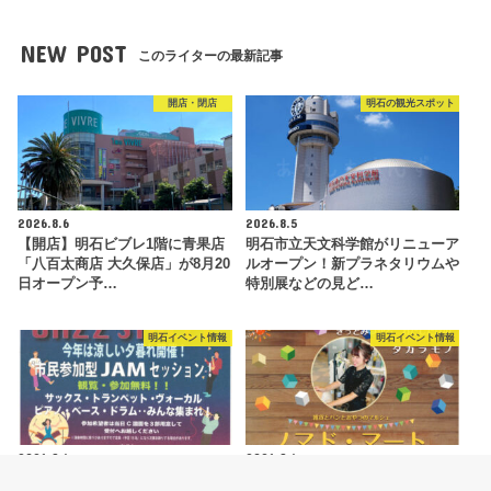
NEW POST
このライターの最新記事
開店・閉店
明石の観光スポット
2026.8.6
2026.8.5
【開店】明石ビブレ1階に青果店
明石市立天文科学館がリニューア
「八百太商店 大久保店」が8月20
ルオープン！新プラネタリウムや
日オープン予…
特別展などの見ど…
明石イベント情報
明石イベント情報
2026.8.4
2026.8.4
ジャズイベント「たこたこジャズ
ハンドメイドマルシェ「ノマド・