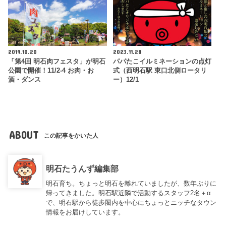
2019.10.20
2023.11.28
「第4回 明石肉フェスタ」が明石
パパたこイルミネーションの点灯
公園で開催！11/2-4 お肉・お
式（西明石駅 東口北側ロータリ
酒・ダンス
ー）12/1
ABOUT
この記事をかいた人
明石たうんず編集部
明石育ち。ちょっと明石を離れていましたが、数年ぶりに
帰ってきました。明石駅近隣で活動するスタッフ2名＋α
で、明石駅から徒歩圏内を中心にちょっとニッチなタウン
情報をお届けしています。