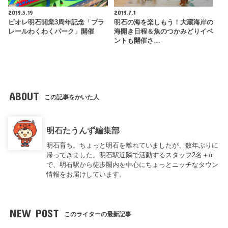
2019.3.19
2019.7.1
ピオレ明石開業3周年記念「プラ
明石の海を楽しもう！大蔵海岸の
レールわくわくパーク」開催
海開き日程＆魚のつかみどりイベ
ントも開催さ…
ABOUT
この記事をかいた人
明石たうんず編集部
明石育ち。ちょっと明石を離れていましたが、数年ぶりに
帰ってきました。明石駅近隣で活動するスタッフ2名＋α
で、明石駅から徒歩圏内を中心にちょっとニッチなタウン
情報をお届けしています。
NEW POST
このライターの最新記事