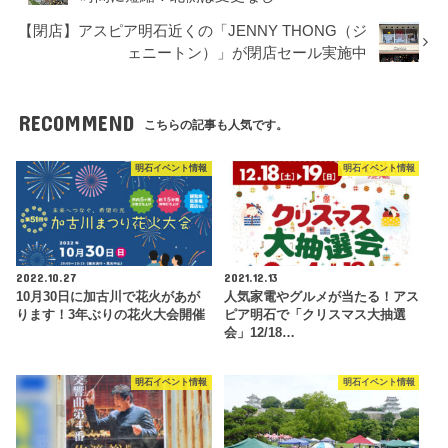
【閉店】アスピア明石近くの「JENNY THONG（ジ
ェニートン）」が閉店セール実施中
RECOMMEND
こちらの記事も人気です。
明石イベント情報
明石イベント情報
2022.10.27
2021.12.13
10月30日に加古川で花火があが
人気家電やグルメが当たる！アス
ります！3年ぶりの花火大会開催
ピア明石で「クリスマス大抽選
会」12/18…
明石イベント情報
明石イベント情報