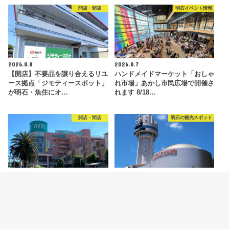
開店・閉店
明石イベント情報
2026.8.8
2026.8.7
【開店】不要品を譲り合えるリユ
ハンドメイドマーケット「おしゃ
ース拠点「ジモティースポット」
れ市場」あかし市民広場で開催さ
が明石・魚住にオ…
れます 8/18…
開店・閉店
明石の観光スポット
2026.8.6
2026.8.5
【開店】明石ビブレ1階に青果店
明石市立天文科学館がリニューア
「八百太商店 大久保店」が8月20
ルオープン！新プラネタリウムや
日オープン予…
特別展などの見ど…