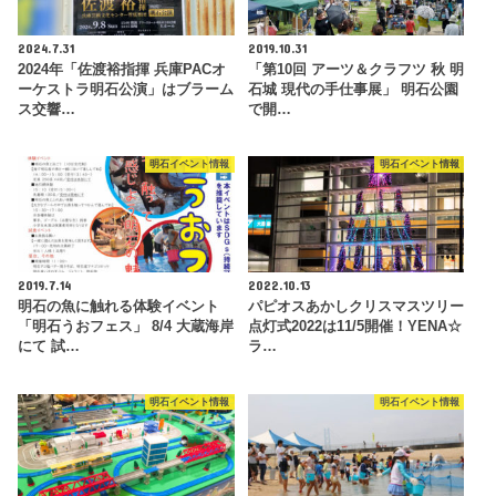
2024.7.31
2019.10.31
2024年「佐渡裕指揮 兵庫PACオ
「第10回 アーツ＆クラフツ 秋 明
ーケストラ明石公演」はブラーム
石城 現代の手仕事展」 明石公園
ス交響…
で開…
明石イベント情報
明石イベント情報
2019.7.14
2022.10.13
明石の魚に触れる体験イベント
パピオスあかしクリスマスツリー
「明石うおフェス」 8/4 大蔵海岸
点灯式2022は11/5開催！YENA☆
にて 試…
ラ…
明石イベント情報
明石イベント情報