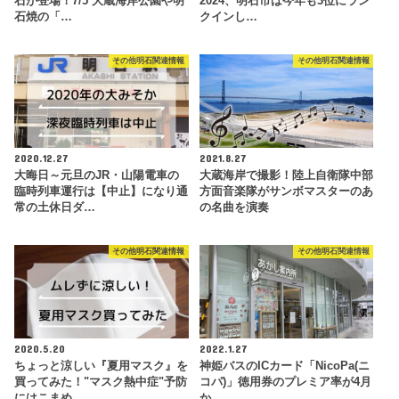
石が登場！7/5 大蔵海岸公園や明
2024、明石市は今年も3位にラン
石焼の「…
クインし…
その他明石関連情報
その他明石関連情報
2020.12.27
2021.8.27
大晦日～元旦のJR・山陽電車の
大蔵海岸で撮影！陸上自衛隊中部
臨時列車運行は【中止】になり通
方面音楽隊がサンボマスターのあ
常の土休日ダ…
の名曲を演奏
その他明石関連情報
その他明石関連情報
2020.5.20
2022.1.27
ちょっと涼しい『夏用マスク』を
神姫バスのICカード「NicoPa(ニ
買ってみた！"マスク熱中症"予防
コパ)」徳用券のプレミア率が4月
にはこまめ…
か…