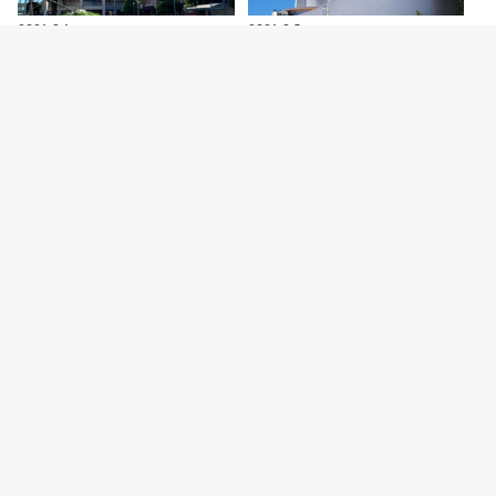
2026.8.6
2026.8.5
【開店】明石ビブレ1階に青果店
明石市立天文科学館がリニューア
「八百太商店 大久保店」が8月20
ルオープン！新プラネタリウムや
日オープン予…
特別展などの見ど…
カテゴリー
明石焼
開店・閉店
明石の観光スポット
明石グルメ情報