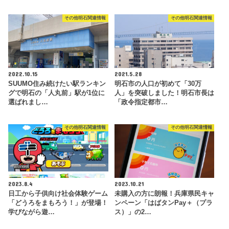
その他明石関連情報
その他明石関連情報
2022.10.15
2021.5.28
SUUMO住み続けたい駅ランキン
明石市の人口が初めて「30万
グで明石の「人丸前」駅が1位に
人」を突破しました！明石市長は
選ばれまし…
「政令指定都市…
その他明石関連情報
その他明石関連情報
2023.8.4
2023.10.21
日工から子供向け社会体験ゲーム
未購入の方に朗報！兵庫県民キャ
「どうろをまもろう！」が登場！
ンペーン「はばタンPay＋（プラ
学びながら遊…
ス）」の2…