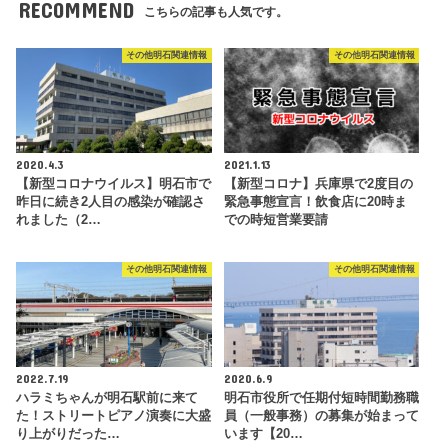
RECOMMEND
こちらの記事も人気です。
その他明石関連情報
その他明石関連情報
2020.4.3
2021.1.13
【新型コロナウイルス】明石市で
【新型コロナ】兵庫県で2度目の
昨日に続き2人目の感染が確認さ
緊急事態宣言！飲食店に20時ま
れました（2…
での時短営業要請
その他明石関連情報
その他明石関連情報
2022.7.19
2020.6.9
ハラミちゃんが明石駅前に来て
明石市役所で任期付短時間勤務職
た！ストリートピアノ演奏に大盛
員（一般事務）の募集が始まって
り上がりだった…
います【20…