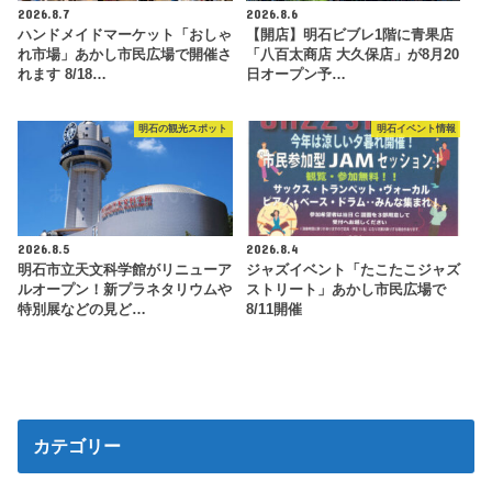
2026.8.7
2026.8.6
ハンドメイドマーケット「おしゃ
【開店】明石ビブレ1階に青果店
れ市場」あかし市民広場で開催さ
「八百太商店 大久保店」が8月20
れます 8/18…
日オープン予…
明石の観光スポット
明石イベント情報
2026.8.5
2026.8.4
明石市立天文科学館がリニューア
ジャズイベント「たこたこジャズ
ルオープン！新プラネタリウムや
ストリート」あかし市民広場で
特別展などの見ど…
8/11開催
カテゴリー