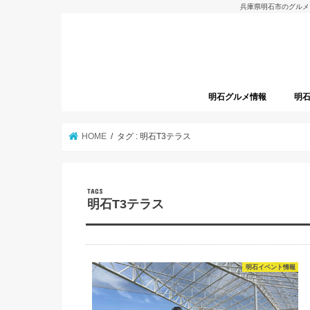
兵庫県明石市のグルメ
明石グルメ情報
明
明石グルメレポート
明石焼
開店
HOME
タグ : 明石T3テラス
明石T3テラス
明石イベント情報