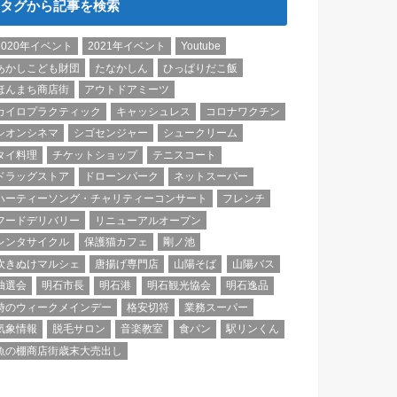
タグから記事を検索
2020年イベント
2021年イベント
Youtube
あかしこども財団
たなかしん
ひっぱりだこ飯
ほんまち商店街
アウトドアミーツ
カイロプラクティック
キャッシュレス
コロナワクチン
シオンシネマ
シゴセンジャー
シュークリーム
タイ料理
チケットショップ
テニスコート
ドラッグストア
ドローンパーク
ネットスーパー
ハーティーソング・チャリティーコンサート
フレンチ
フードデリバリー
リニューアルオープン
レンタサイクル
保護猫カフェ
剛ノ池
吹きぬけマルシェ
唐揚げ専門店
山陽そば
山陽バス
抽選会
明石市長
明石港
明石観光協会
明石逸品
時のウィークメインデー
格安切符
業務スーパー
気象情報
脱毛サロン
音楽教室
食パン
駅リンくん
魚の棚商店街歳末大売出し