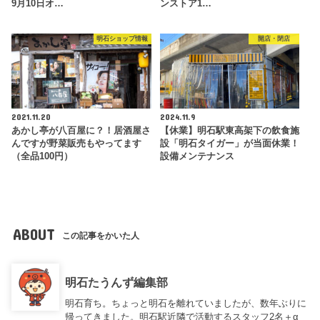
9月10日オ…
ンストア1…
明石ショップ情報
開店・閉店
2021.11.20
2024.11.9
あかし亭が八百屋に？！居酒屋さ
【休業】明石駅東高架下の飲食施
んですが野菜販売もやってます
設「明石タイガー」が当面休業！
（全品100円）
設備メンテナンス
ABOUT
この記事をかいた人
明石たうんず編集部
明石育ち。ちょっと明石を離れていましたが、数年ぶりに
帰ってきました。明石駅近隣で活動するスタッフ2名＋α