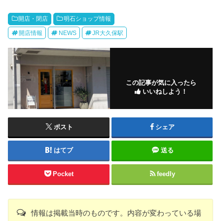
開店・閉店
明石ショップ情報
開店情報
NEWS
JR大久保駅
この記事が気に入ったら
いいねしよう！
ポスト
シェア
はてブ
送る
Pocket
feedly
情報は掲載当時のものです。内容が変わっている場