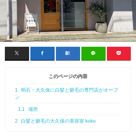
このページの内容
1
明石・大久保に白髪と癖毛の専門店がオープ
ン
1.1
場所
2
白髪と癖毛の大久保の美容室 koko