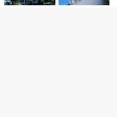
2026.8.6
2026.8.5
【開店】明石ビブレ1階に青果店
明石市立天文科学館がリニューア
「八百太商店 大久保店」が8月20
ルオープン！新プラネタリウムや
日オープン予…
特別展などの見ど…
カテゴリー
明石グルメ情報
明石焼
開店・閉店
明石の観光スポット