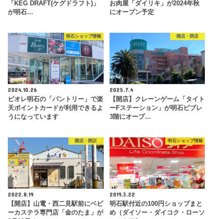
「KEG DRAFT(ケグドラフト)」
お肉屋「ダイリキ」が2024年秋
が明石…
にオープン予定
明石ショップ情報
開店・閉店
2024.10.26
2025.7.4
ピオレ明石の「パントリー」で楽
【開店】クレーンゲーム「タイト
天ポイントカードが利用できるよ
ーFステーション」が明石ビブレ
うになっています
3階にオープ…
開店・閉店
明石ショップ情報
2022.8.19
2019.3.22
【開店】山電・西二見駅前にベビ
明石駅付近の100円ショップまと
ーカステラ専門店「金のたま」が
め（ダイソー・ダイコク・ローソ