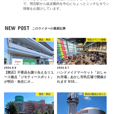
で、明石駅から徒歩圏内を中心にちょっとニッチなタウン
情報をお届けしています。
NEW POST
このライターの最新記事
開店・閉店
明石イベント情報
2026.8.8
2026.8.7
【開店】不要品を譲り合えるリユ
ハンドメイドマーケット「おしゃ
ース拠点「ジモティースポット」
れ市場」あかし市民広場で開催さ
が明石・魚住にオ…
れます 8/18…
開店・閉店
明石の観光スポット