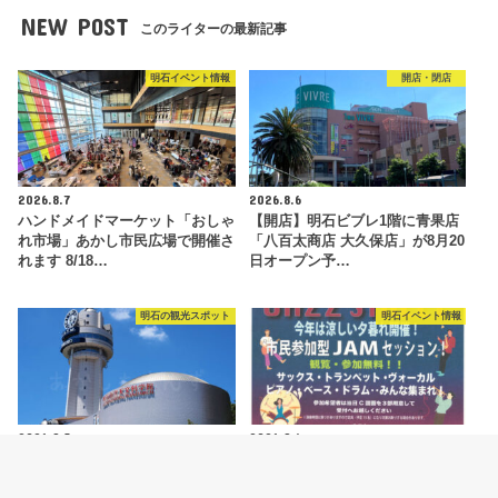
NEW POST
このライターの最新記事
明石イベント情報
開店・閉店
2026.8.7
2026.8.6
ハンドメイドマーケット「おしゃ
【開店】明石ビブレ1階に青果店
れ市場」あかし市民広場で開催さ
「八百太商店 大久保店」が8月20
れます 8/18…
日オープン予…
明石の観光スポット
明石イベント情報
2026.8.5
2026.8.4
明石市立天文科学館がリニューア
ジャズイベント「たこたこジャズ
ルオープン！新プラネタリウムや
ストリート」あかし市民広場で