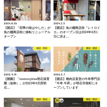
2024.8.26
2024.3.5
【開店】「四季の味はやしだ」が
【開店】魚の棚商店街「レトロイ
魚の棚商店街に移転リニューアル
カ」のオープン日は2024年4月1
オープン
日に決ま…
開店・閉店
開店・閉店
2022.9.19
2026.5.7
【開園】「memorytree明石保育
【開店】精肉店直営の牛串専門店
園（仮称）」が2023年4月西明
「牛串 牛昇」が明石市桜町にオ
石…
ープンしています
開店・閉店
開店・閉店