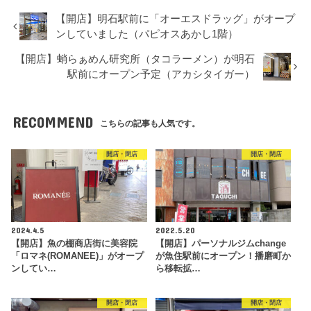
【開店】明石駅前に「オーエスドラッグ」がオープ
ンしていました（パピオスあかし1階）
【開店】蛸らぁめん研究所（タコラーメン）が明石
駅前にオープン予定（アカシタイガー）
RECOMMEND
こちらの記事も人気です。
開店・閉店
開店・閉店
2024.4.5
2022.5.20
【開店】魚の棚商店街に美容院
【開店】パーソナルジムchange
「ロマネ(ROMANEE)」がオープ
が魚住駅前にオープン！播磨町か
ンしてい…
ら移転拡…
開店・閉店
開店・閉店