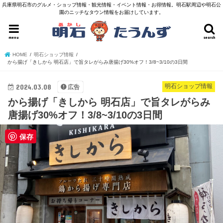
兵庫県明石市のグルメ・ショップ情報・観光情報・イベント情報・お得情報。明石駅周辺や明石公
園のニッチなタウン情報をお届けしています。
menu
search
HOME
明石ショップ情報
から揚げ「きしから 明石店」で旨タレがらみ唐揚げ30%オフ！3/8~3/10の3日間
2024.03.08
明石ショップ情報
広告
から揚げ「きしから 明石店」で旨タレがらみ
唐揚げ30%オフ！3/8~3/10の3日間
保存