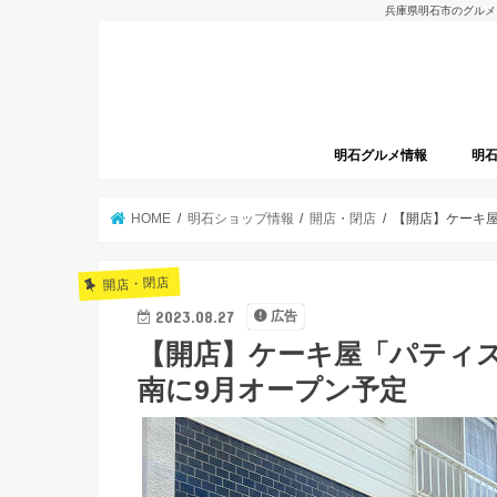
兵庫県明石市のグルメ
明石グルメ情報
明
明石グルメレポート
明石焼
開店
HOME
明石ショップ情報
開店・閉店
【開店】ケーキ屋
開店・閉店
2023.08.27
広告
【開店】ケーキ屋「パティス
南に9月オープン予定