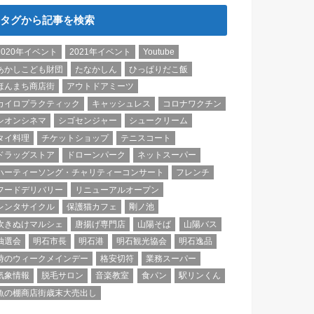
タグから記事を検索
2020年イベント
2021年イベント
Youtube
あかしこども財団
たなかしん
ひっぱりだこ飯
ほんまち商店街
アウトドアミーツ
カイロプラクティック
キャッシュレス
コロナワクチン
シオンシネマ
シゴセンジャー
シュークリーム
タイ料理
チケットショップ
テニスコート
ドラッグストア
ドローンパーク
ネットスーパー
ハーティーソング・チャリティーコンサート
フレンチ
フードデリバリー
リニューアルオープン
レンタサイクル
保護猫カフェ
剛ノ池
吹きぬけマルシェ
唐揚げ専門店
山陽そば
山陽バス
抽選会
明石市長
明石港
明石観光協会
明石逸品
時のウィークメインデー
格安切符
業務スーパー
気象情報
脱毛サロン
音楽教室
食パン
駅リンくん
魚の棚商店街歳末大売出し