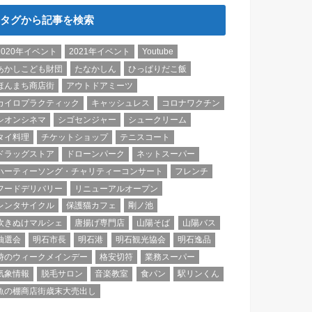
タグから記事を検索
2020年イベント
2021年イベント
Youtube
あかしこども財団
たなかしん
ひっぱりだこ飯
ほんまち商店街
アウトドアミーツ
カイロプラクティック
キャッシュレス
コロナワクチン
シオンシネマ
シゴセンジャー
シュークリーム
タイ料理
チケットショップ
テニスコート
ドラッグストア
ドローンパーク
ネットスーパー
ハーティーソング・チャリティーコンサート
フレンチ
フードデリバリー
リニューアルオープン
レンタサイクル
保護猫カフェ
剛ノ池
吹きぬけマルシェ
唐揚げ専門店
山陽そば
山陽バス
抽選会
明石市長
明石港
明石観光協会
明石逸品
時のウィークメインデー
格安切符
業務スーパー
気象情報
脱毛サロン
音楽教室
食パン
駅リンくん
魚の棚商店街歳末大売出し