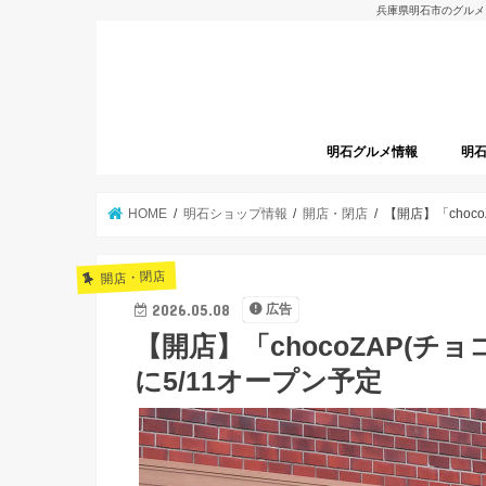
兵庫県明石市のグルメ
明石グルメ情報
明
明石グルメレポート
明石焼
開店
HOME
明石ショップ情報
開店・閉店
【開店】「choc
開店・閉店
2026.05.08
広告
【開店】「chocoZAP(チ
に5/11オープン予定