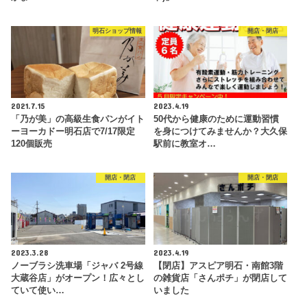
明石ショップ情報
開店・閉店
2021.7.15
2023.4.19
「乃が美」の高級生食パンがイト
50代から健康のために運動習慣
ーヨーカドー明石店で7/17限定
を身につけてみませんか？大久保
120個販売
駅前に教室オ…
開店・閉店
開店・閉店
2023.3.28
2023.4.19
ノーブラシ洗車場「ジャバ 2号線
【閉店】アスピア明石・南館3階
大蔵谷店」がオープン！広々とし
の雑貨店「さんポチ」が閉店して
ていて使い…
いました