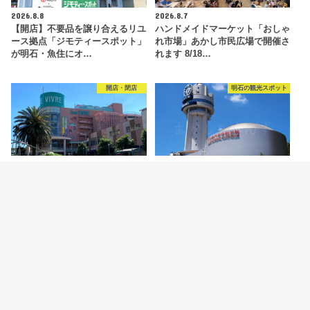
2026.8.8
2026.8.7
【開店】不要品を譲り合えるリユ
ハンドメイドマーケット「おしゃ
ース拠点「ジモティースポット」
れ市場」あかし市民広場で開催さ
が明石・魚住にオ…
れます 8/18…
開店・閉店
明石の観光スポット
2026.8.6
2026.8.5
【開店】明石ビブレ1階に青果店
明石市立天文科学館がリニューア
「八百太商店 大久保店」が8月20
ルオープン！新プラネタリウムや
日オープン予…
特別展などの見ど…
カテゴリー