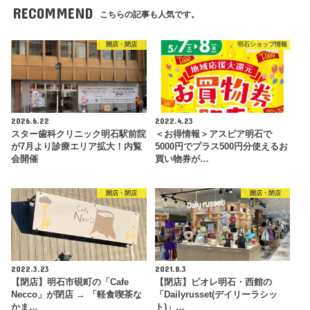
RECOMMEND
こちらの記事も人気です。
開店・閉店
明石ショップ情報
2026.6.22
2022.4.23
スター歯科クリニック明石駅前院
＜お得情報＞アスピア明石で
が7月より診療エリア拡大！内覧
5000円でプラス500円分使えるお
会開催
買い物券が…
開店・閉店
開店・閉店
2022.3.23
2021.8.3
【閉店】明石市硯町の「Cafe
【閉店】ピオレ明石・西館の
Necco」が閉店 → 「軽食喫茶な
「Dailyrusset(デイリーラシッ
かま…
ト)」…