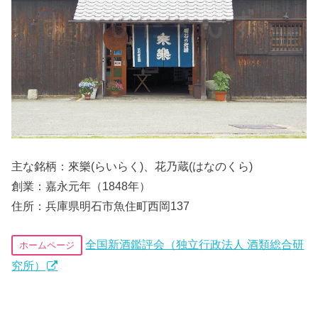
主な銘柄：來樂(らいらく)、花乃蔵(はなのくら)
創業：嘉永元年（1848年）
住所：兵庫県明石市魚住町西岡137
全国新酒鑑評会（独立行政法人 酒類総合研
ホームページ
究所）