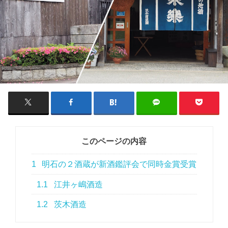
このページの内容
1
明石の２酒蔵が新酒鑑評会で同時金賞受賞
1.1
江井ヶ嶋酒造
1.2
茨木酒造