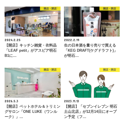
開店・閉店
開店・閉店
2024.2.25
2022.2.19
【開店】キッチン雑貨・衣料品
生の日本酒を量り売りで買える
「LEAF petit」がアスピア明石
「KEG DRAFT(ケグドラフト)」
B1に…
が明石…
開店・閉店
開店・閉店
2026.5.3
2023.11.13
【開店】ペットホテル＆トリミン
【開店】「セブンイレブン 明石
グサロン「ONE LUKE（ワンル
土山北店」が12月14日にオープ
ーク）」…
ン予定（フ…