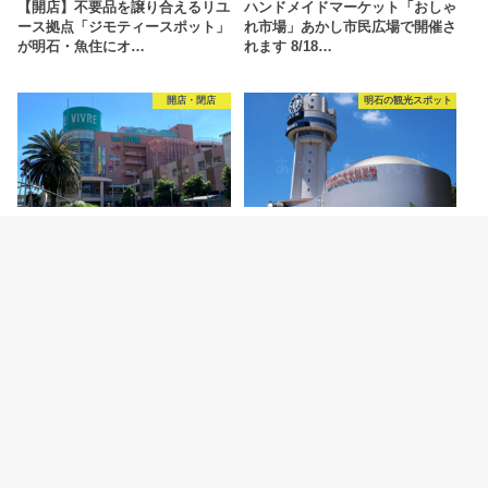
【開店】不要品を譲り合えるリユ
ハンドメイドマーケット「おしゃ
ース拠点「ジモティースポット」
れ市場」あかし市民広場で開催さ
が明石・魚住にオ…
れます 8/18…
開店・閉店
明石の観光スポット
2026.8.6
2026.8.5
【開店】明石ビブレ1階に青果店
明石市立天文科学館がリニューア
「八百太商店 大久保店」が8月20
ルオープン！新プラネタリウムや
日オープン予…
特別展などの見ど…
カテゴリー
明石グルメ情報