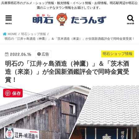
兵庫県明石市のグルメ・ショップ情報・観光情報・イベント情報・お得情報。明石駅周辺や明石公
園のニッチなタウン情報をお届けしています。
menu
search
HOME
明石ショップ情報
明石の「江井ヶ島酒造（神鷹）」＆「茨木酒造（來楽）」が全国新酒鑑評会で同時金賞受賞！
2022.06.16
明石ショップ情報
広告
明石の「江井ヶ島酒造（神鷹）」＆「茨木酒
造（來楽）」が全国新酒鑑評会で同時金賞受
賞！
保存