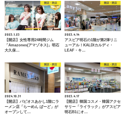
開店・閉店
開店・閉店
2023.1.23
2023.4.14
【開店】女性専用24時間ジム
アスピア明石の1階が第2弾リニ
「Amazones(アマゾネス)」明石
ューアル！KALDIカルディ・
大久保…
LEAF・キ…
開店・閉店
開店・閉店
2024.10.31
2023.4.17
【開店】パピオスあかし1階にラ
【開店】韓国コスメ・韓国アクセ
ーメン店「らーめん ばーど」が
サリー「ライラック」がアスピア
オープンして…
明石B1にオ…