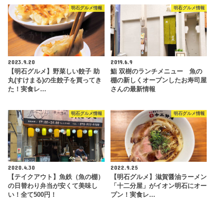
明石グルメ情報
明石グルメ情報
2023.9.20
2019.6.9
【明石グルメ】野菜しい餃子 助
鮨 双樹のランチメニュー 魚の
丸(すけまる)の生餃子を買ってき
棚の新しくオープンしたお寿司屋
た！実食レ…
さんの最新情報
明石グルメ情報
明石グルメ情報
2020.4.30
2022.9.25
【テイクアウト】魚鉄（魚の棚）
【明石グルメ】滋賀醤油ラーメン
の日替わり弁当が安くて美味し
「十二分屋」がイオン明石にオー
い！全て500円！
プン！実食レ…