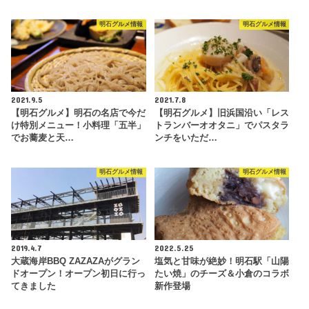
明石グルメ情報
明石グルメ情報
2021.9.5
2021.7.8
【明石グルメ】明石の名店で今だ
【明石グルメ】旧浜国沿い「レス
け特別メニュー！小料理「五半」
トランバーオオタニ」でパスタラ
でお蕎麦と天…
ンチをいただ…
明石グルメ情報
明石グルメ情報
2019.4.7
2022.5.25
大蔵海岸BBQ ZAZAZAがグラン
塩気と甘味が絶妙！明石駅「山陽
ドオープン！オープン初日に行っ
たい焼」のチーズ＆小倉のコラボ
てきました
新作登場