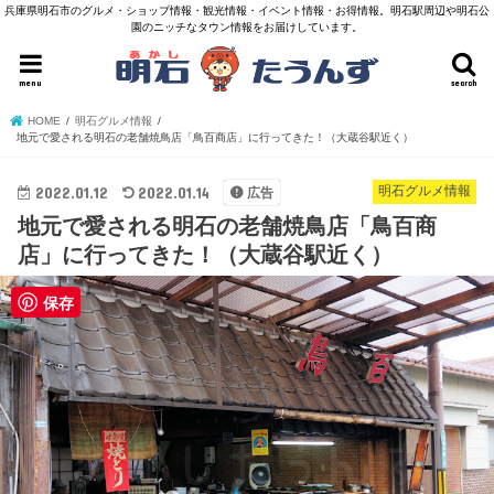
兵庫県明石市のグルメ・ショップ情報・観光情報・イベント情報・お得情報。明石駅周辺や明石公
園のニッチなタウン情報をお届けしています。
menu
search
HOME
明石グルメ情報
地元で愛される明石の老舗焼鳥店「鳥百商店」に行ってきた！（大蔵谷駅近く）
2022.01.12
2022.01.14
明石グルメ情報
広告
地元で愛される明石の老舗焼鳥店「鳥百商
店」に行ってきた！（大蔵谷駅近く）
保存