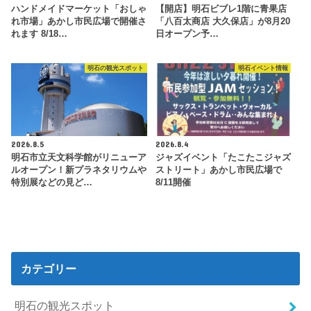
ハンドメイドマーケット「おしゃ
【開店】明石ビブレ1階に青果店
れ市場」あかし市民広場で開催さ
「八百太商店 大久保店」が8月20
れます 8/18…
日オープン予…
明石の観光スポット
明石イベント情報
2026.8.5
2026.8.4
明石市立天文科学館がリニューア
ジャズイベント「たこたこジャズ
ルオープン！新プラネタリウムや
ストリート」あかし市民広場で
特別展などの見ど…
8/11開催
カテゴリー
明石の観光スポット