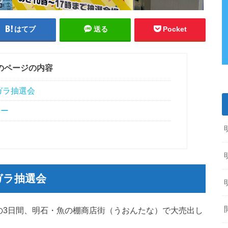
はてブ
送る
Pocket
のページの内容
ガラ抽選会
リー
ガラ抽選会
までの3日間、明石・魚の棚商店街（うおんたな）で大売出し