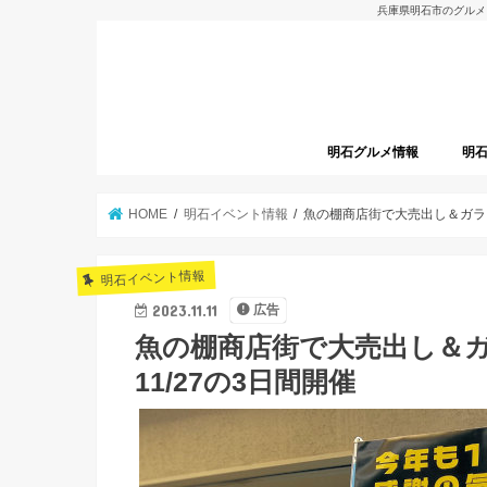
兵庫県明石市のグルメ
明石グルメ情報
明
明石グルメレポート
明石焼
開店
HOME
明石イベント情報
魚の棚商店街で大売出し＆ガラガラ抽
明石イベント情報
2023.11.11
広告
魚の棚商店街で大売出し＆ガラガ
11/27の3日間開催