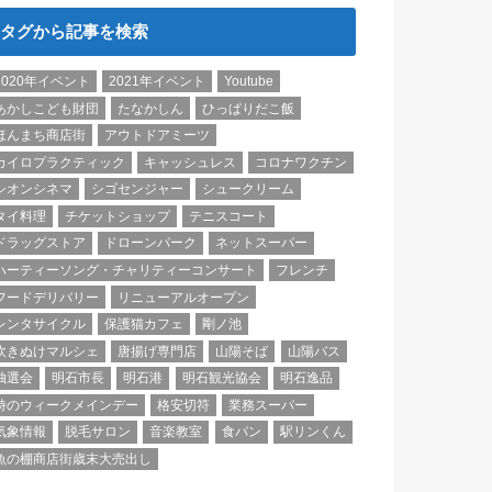
タグから記事を検索
2020年イベント
2021年イベント
Youtube
あかしこども財団
たなかしん
ひっぱりだこ飯
ほんまち商店街
アウトドアミーツ
カイロプラクティック
キャッシュレス
コロナワクチン
シオンシネマ
シゴセンジャー
シュークリーム
タイ料理
チケットショップ
テニスコート
ドラッグストア
ドローンパーク
ネットスーパー
ハーティーソング・チャリティーコンサート
フレンチ
フードデリバリー
リニューアルオープン
レンタサイクル
保護猫カフェ
剛ノ池
吹きぬけマルシェ
唐揚げ専門店
山陽そば
山陽バス
抽選会
明石市長
明石港
明石観光協会
明石逸品
時のウィークメインデー
格安切符
業務スーパー
気象情報
脱毛サロン
音楽教室
食パン
駅リンくん
魚の棚商店街歳末大売出し