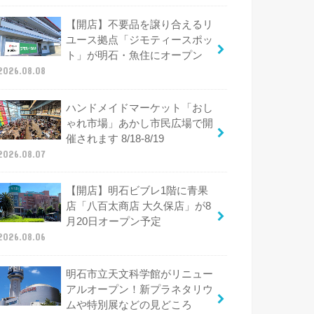
【開店】不要品を譲り合えるリ
ユース拠点「ジモティースポッ
ト」が明石・魚住にオープン
2026.08.08
ハンドメイドマーケット「おし
ゃれ市場」あかし市民広場で開
催されます 8/18-8/19
2026.08.07
【開店】明石ビブレ1階に青果
店「八百太商店 大久保店」が8
月20日オープン予定
2026.08.06
明石市立天文科学館がリニュー
アルオープン！新プラネタリウ
ムや特別展などの見どころ