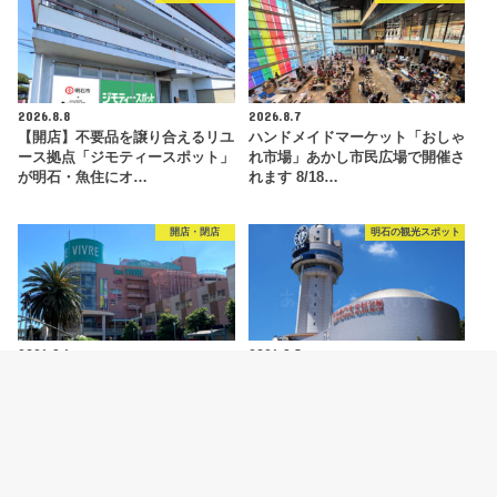
2026.8.8
2026.8.7
【開店】不要品を譲り合えるリユ
ハンドメイドマーケット「おしゃ
ース拠点「ジモティースポット」
れ市場」あかし市民広場で開催さ
が明石・魚住にオ…
れます 8/18…
開店・閉店
明石の観光スポット
2026.8.6
2026.8.5
【開店】明石ビブレ1階に青果店
明石市立天文科学館がリニューア
「八百太商店 大久保店」が8月20
ルオープン！新プラネタリウムや
日オープン予…
特別展などの見ど…