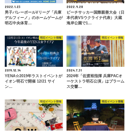
2022.1.23
2022.9.28
男子バレーボールVリーグ「兵庫
ビーチサッカー国際親善大会（日
デルフィーノ」のホームゲームが
本代表VSウクライナ代表）大蔵
明石中央体育…
海岸公園で1…
明石イベント情報
明石イベント情報
2019.12.14
2024.7.31
YENA☆2019年ラストイベントが
2024年「佐渡裕指揮 兵庫PACオ
イオン明石で開催 12/21 サイ
ーケストラ明石公演」はブラーム
ン…
ス交響…
明石イベント情報
明石イベント情報