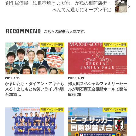
創作居酒屋「鉄板串焼き よだれ」が魚の棚商店街・
べんてん通りにオープン予定
RECOMMEND
こちらの記事も人気です。
明石イベント情報
明石イベント情報
2019.7.15
2025.6.19
かまいたち・ダイアン・アキナも
婦人靴スペシャルファミリーセー
来る！よしもとお笑いライブin明
ルが明石商工会議所ホールで開催
石2019…
6/26-28
明石イベント情報
明石イベント情報