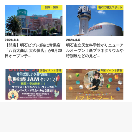
開店・閉店
明石の観光スポット
2026.8.6
2026.8.5
【開店】明石ビブレ1階に青果店
明石市立天文科学館がリニューア
「八百太商店 大久保店」が8月20
ルオープン！新プラネタリウムや
日オープン予…
特別展などの見ど…
明石イベント情報
明石イベント情報
2026.8.4
2026.8.4
ジャズイベント「たこたこジャズ
ハンドメイドマルシェ「ノマド・
ストリート」あかし市民広場で
マート」が明石駅前・あかし市民
8/11開催
広場で開催 8/…