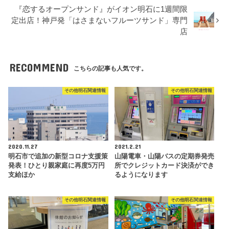
『恋するオープンサンド』がイオン明石に1週間限
定出店！神戸発「はさまないフルーツサンド」専門
店
RECOMMEND
こちらの記事も人気です。
その他明石関連情報
その他明石関連情報
2020.11.27
2021.2.21
明石市で追加の新型コロナ支援策
山陽電車・山陽バスの定期券発売
発表！ひとり親家庭に再度5万円
所でクレジットカード決済ができ
支給ほか
るようになります
その他明石関連情報
その他明石関連情報