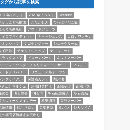
タグから記事を検索
2020年イベント
2021年イベント
Youtube
あかしこども財団
たなかしん
ひっぱりだこ飯
ほんまち商店街
アウトドアミーツ
カイロプラクティック
キャッシュレス
コロナワクチン
シオンシネマ
シゴセンジャー
シュークリーム
タイ料理
チケットショップ
テニスコート
ドラッグストア
ドローンパーク
ネットスーパー
ハーティーソング・チャリティーコンサート
フレンチ
フードデリバリー
リニューアルオープン
レンタサイクル
保護猫カフェ
剛ノ池
吹きぬけマルシェ
唐揚げ専門店
山陽そば
山陽バス
抽選会
明石市長
明石港
明石観光協会
明石逸品
時のウィークメインデー
格安切符
業務スーパー
気象情報
脱毛サロン
音楽教室
食パン
駅リンくん
魚の棚商店街歳末大売出し