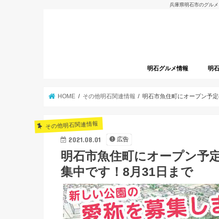
兵庫県明石市のグルメ
明石グルメ情報
明
明石グルメレポート
明石焼
開店
HOME
その他明石関連情報
明石市魚住町にオープン予定の
その他明石関連情報
2021.08.01
広告
明石市魚住町にオープン予定
集中です！8月31日まで