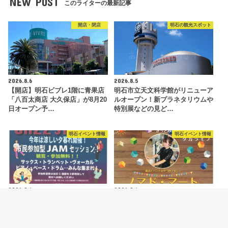
NEW POST
このライターの最新記事
開店・閉店
明石の観光スポット
2026.8.6
2026.8.5
【開店】明石ビブレ1階に青果店
明石市立天文科学館がリニューア
「八百太商店 大久保店」が8月20
ルオープン！新プラネタリウムや
日オープン予…
特別展などの見ど…
明石イベント情報
明石イベント情報
2026.8.4
2026.8.4
ジャズイベント「たこたこジャズ
ハンドメイドマルシェ「ノマド・
ストリート」あかし市民広場で
マート」が明石駅前・あかし市民
8/11開催
広場で開催 8/…