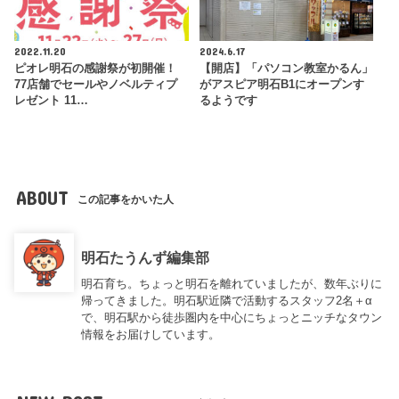
2022.11.20
2024.6.17
ピオレ明石の感謝祭が初開催！
【開店】「パソコン教室かるん」
77店舗でセールやノベルティプ
がアスピア明石B1にオープンす
レゼント 11…
るようです
ABOUT
この記事をかいた人
明石たうんず編集部
明石育ち。ちょっと明石を離れていましたが、数年ぶりに
帰ってきました。明石駅近隣で活動するスタッフ2名＋α
で、明石駅から徒歩圏内を中心にちょっとニッチなタウン
情報をお届けしています。