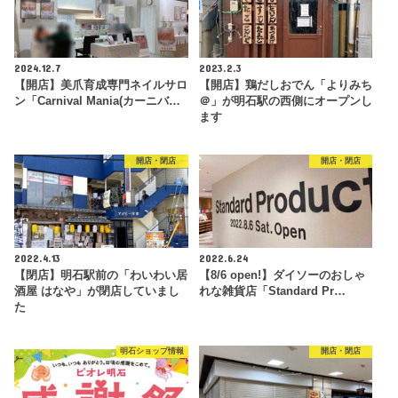
2024.12.7
2023.2.3
【開店】美爪育成専門ネイルサロ
【開店】鶏だしおでん「よりみち
ン「Carnival Mania(カーニバ…
＠」が明石駅の西側にオープンし
ます
開店・閉店
開店・閉店
2022.4.13
2022.6.24
【閉店】明石駅前の「わいわい居
【8/6 open!】ダイソーのおしゃ
酒屋 はなや」が閉店していまし
れな雑貨店「Standard Pr…
た
明石ショップ情報
開店・閉店