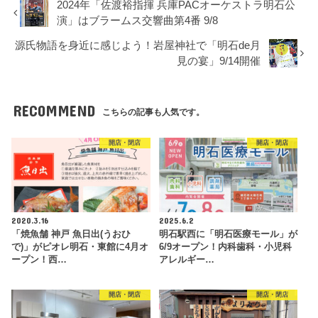
2024年「佐渡裕指揮 兵庫PACオーケストラ明石公
演」はブラームス交響曲第4番 9/8
源氏物語を身近に感じよう！岩屋神社で「明石de月
見の宴」9/14開催
RECOMMEND
こちらの記事も人気です。
開店・閉店
開店・閉店
2020.3.16
2025.6.2
「焼魚舗 神戸 魚日出(うおひ
明石駅西に「明石医療モール」が
で)」がピオレ明石・東館に4月オ
6/9オープン！内科歯科・小児科
ープン！西…
アレルギー…
開店・閉店
開店・閉店